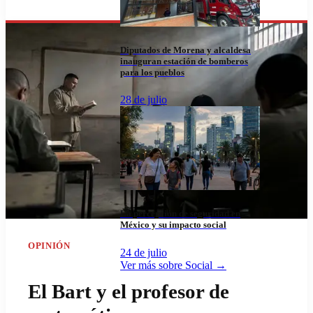
Diputados de Morena y alcaldesa
inauguran estación de bomberos
para los pueblos
28 de julio
La percepción de seguridad en
México y su impacto social
OPINIÓN
24 de julio
Ver más sobre
Social
→
El Bart y el profesor de