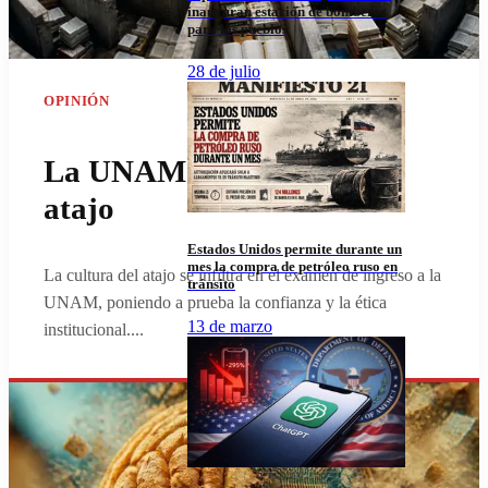
inauguran estación de bomberos
para los pueblos
28 de julio
OPINIÓN
La UNAM y la cultura del
atajo
Estados Unidos permite durante un
mes la compra de petróleo ruso en
La cultura del atajo se infiltra en el examen de ingreso a la
tránsito
UNAM, poniendo a prueba la confianza y la ética
13 de marzo
institucional.
...