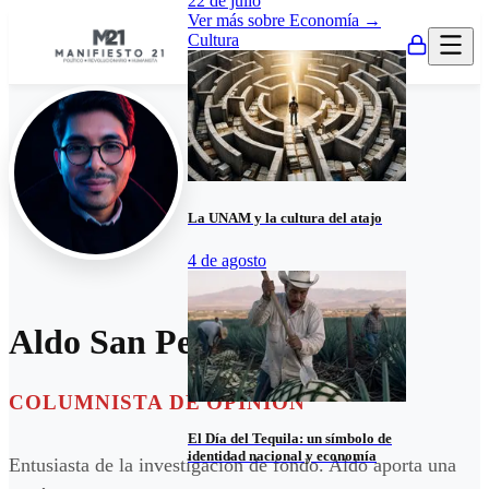
22 de julio
Ver más sobre
Economía
→
Cultura
La UNAM y la cultura del atajo
4 de agosto
Aldo San Pedro
COLUMNISTA DE OPINIÓN
El Día del Tequila: un símbolo de
identidad nacional y economía
Entusiasta de la investigación de fondo. Aldo aporta una