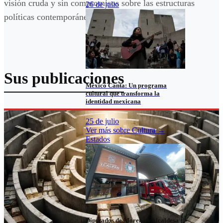
visión cruda y sin compromisos sobre las estructuras
26 de julio
políticas contemporáneas e internacionales.
Sus publicaciones
México Canta: Un programa
cultural que transforma la
identidad mexicana
25 de julio
Ver más sobre
Cultura
→
Estados
Diputados de Morena y alcaldesa