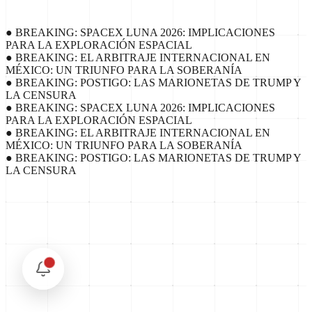
●
BREAKING:
SPACEX LUNA 2026: IMPLICACIONES
PARA LA EXPLORACIÓN ESPACIAL
●
BREAKING:
EL ARBITRAJE INTERNACIONAL EN
MÉXICO: UN TRIUNFO PARA LA SOBERANÍA
●
BREAKING:
POSTIGO: LAS MARIONETAS DE TRUMP Y
LA CENSURA
●
BREAKING:
SPACEX LUNA 2026: IMPLICACIONES
PARA LA EXPLORACIÓN ESPACIAL
●
BREAKING:
EL ARBITRAJE INTERNACIONAL EN
MÉXICO: UN TRIUNFO PARA LA SOBERANÍA
●
BREAKING:
POSTIGO: LAS MARIONETAS DE TRUMP Y
LA CENSURA
ECONOMÍA