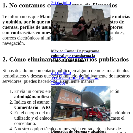
26 de julio
1. No contamos con Registro de Usuarios
Te informamos que
Manifiesto 21 es un portal público de noticias
y opinión, por lo que no cuenta con un sistema de registro de
cuentas, perfiles de usuario ni bases de datos de suscriptores
con contraseñas en nuestro servidor.
No recopilamos nombres,
correos electrónicos ni información sensible para permitir la
navegación.
México Canta: Un programa
cultural que transforma la
2. Cómo eliminar tus comentarios publicados
identidad mexicana
Si has dejado un comentario público en alguno de nuestros artículos
25 de julio
periodísticos y deseas que sea eliminado definitivamente de nuestros
Ver más sobre
Cultura
→
servidores, puedes hacerlo de la siguiente manera:
Estados
Envía un correo electrónico a nuestro buzón de atención:
admin@manifiesto21.mx
.
Indica en el asunto:
"Solicitud de Eliminación de
Comentario - ARCO"
.
En el cuerpo del mensaje, proporciona el nombre/pseudónimo
utilizado y el enlace (URL) del artículo donde publicaste el
comentario.
Nuestro equipo técnico removerá la entrada de la base de
Diputados de Morena y alcaldesa