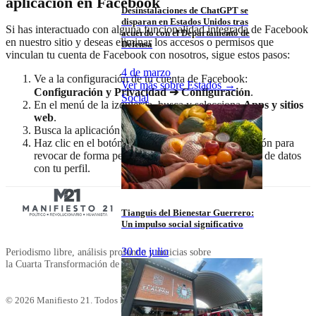
aplicación en Facebook
Desinstalaciones de ChatGPT se
disparan en Estados Unidos tras
Si has interactuado con alguna funcionalidad integrada de Facebook
acuerdo con el Departamento de
en nuestro sitio y deseas eliminar los accesos o permisos que
Defensa
vinculan tu cuenta de Facebook con nosotros, sigue estos pasos:
4 de marzo
Ve a la configuración de tu cuenta de Facebook:
Ver más sobre
Estados
→
Configuración y Privacidad ➔ Configuración
.
Social
En el menú de la izquierda, busca y selecciona
Apps y sitios
web
.
Busca la aplicación asociada a
Manifiesto 21
.
Haz clic en el botón
Eliminar
al lado de la aplicación para
revocar de forma permanente cualquier vinculación de datos
con tu perfil.
Tianguis del Bienestar Guerrero:
Un impulso social significativo
30 de julio
Periodismo libre, análisis profundo y noticias sobre
la Cuarta Transformación de México y el mundo.
©
2026
Manifiesto 21. Todos los derechos reservados.