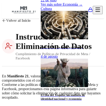
22 de julio
Ver más sobre
Economía
→
Cultura
Volver al Inicio
Instrucciones de
Eliminación de Datos
La UNAM y la cultura del atajo
Cumplimiento de Políticas de Privacidad de Meta /
4 de agosto
Facebook
En
Manifiesto 21
, valoramos tu privacidad y estamos
comprometidos con el control total de tus datos personales.
Conforme a las políticas de plataformas de terceros como Meta y
Facebook, proporcionamos esta página informativa para guiarte
sobre cómo solicitar la eliminación de cualquier dato que hayamos
El Día del Tequila: un símbolo de
recopilado.
identidad nacional y economía