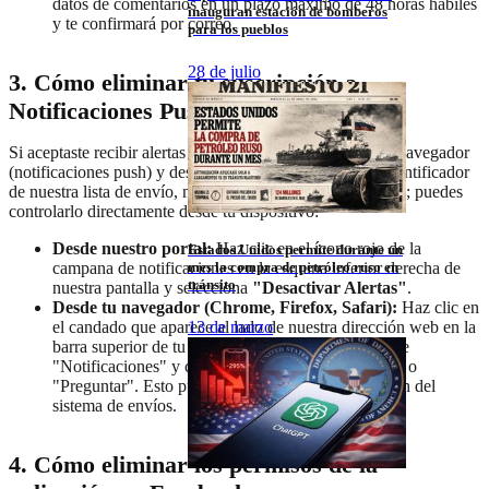
datos de comentarios en un plazo máximo de 48 horas hábiles
inauguran estación de bomberos
y te confirmará por correo.
para los pueblos
28 de julio
3. Cómo eliminar tu suscripción a
Notificaciones Push
Si aceptaste recibir alertas de noticias directamente en tu navegador
(notificaciones push) y deseas revocarlas y eliminar tu identificador
de nuestra lista de envío, no necesitas enviarnos un correo; puedes
controlarlo directamente desde tu dispositivo:
Desde nuestro portal:
Haz clic en el ícono rojo de la
Estados Unidos permite durante un
mes la compra de petróleo ruso en
campana de notificaciones en la esquina inferior derecha de
tránsito
nuestra pantalla y selecciona
"Desactivar Alertas"
.
Desde tu navegador (Chrome, Firefox, Safari):
Haz clic en
el candado que aparece al lado de nuestra dirección web en la
13 de marzo
barra superior de tu navegador, busca el apartado de
"Notificaciones" y cambia el permiso a "Bloquear" o
"Preguntar". Esto purgará automáticamente tu token del
sistema de envíos.
4. Cómo eliminar los permisos de la