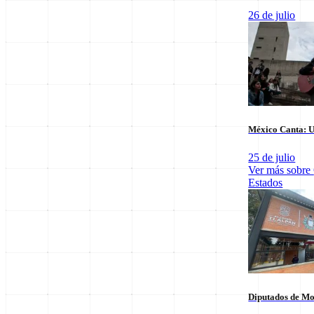
26 de julio
Últimas notas en
Nacional
México Canta: U
25 de julio
Ver más sobre
Estados
Tianguis del Bienestar Guerrero: Un
Inversión K
impulso social significativo
Sostenible p
30 de julio
30 de julio
Diputados de Mo