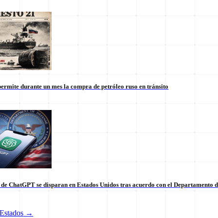
ermite durante un mes la compra de petróleo ruso en tránsito
s de ChatGPT se disparan en Estados Unidos tras acuerdo con el Departamento 
Estados
→