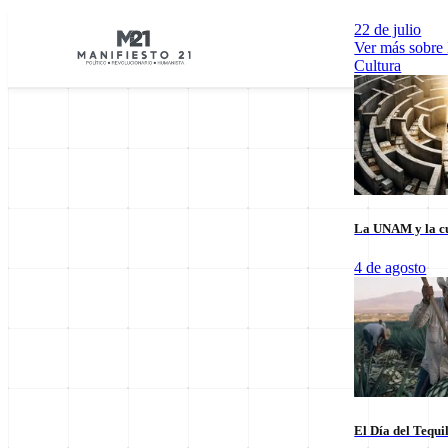
22 de julio
Ver más sobre
Cultura
La UNAM y la cu
Explorar por Categorías
4 de agosto
Cultura
Deportes
Economía
E
El Día del Tequi