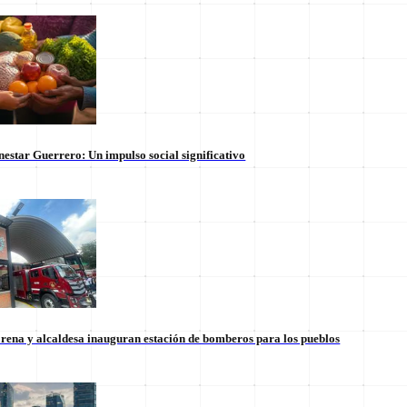
 Transformación. Escribe sobre las profundidades de las esferas de pode
nestar Guerrero: Un impulso social significativo
rena y alcaldesa inauguran estación de bomberos para los pueblos