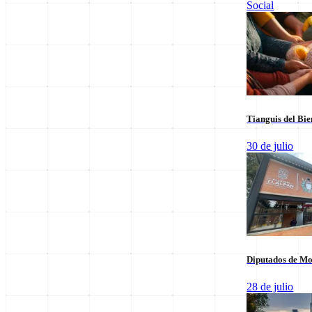
Columnista de Opinión
Social
José García Sánchez
Analista político con especialidad en dinámicas sociales de la Cuarta
Leer sus columnas exclusivas
Últimas Entregas
Tianguis del Bie
30 de julio
Diputados de Mo
28 de julio