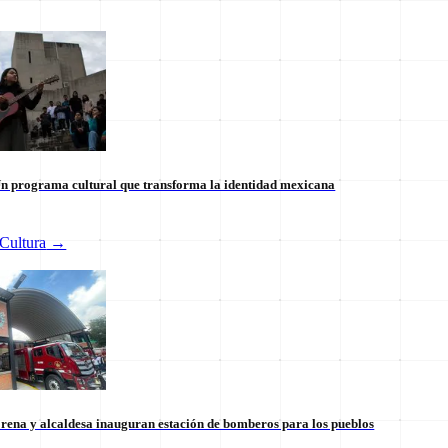
n programa cultural que transforma la identidad mexicana
Cultura
→
Injerencia de EE.UU. en Amér
ia en México: ¿Un Hito
un análisis crítico
ara la Industria?
29 de julio
rena y alcaldesa inauguran estación de bomberos para los pueblos