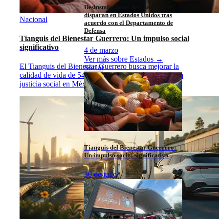
Desinstalaciones de ChatGPT se
disparan en Estados Unidos tras
Nacional
acuerdo con el Departamento de
Defensa
Tianguis del Bienestar Guerrero: Un impulso social
significativo
4 de marzo
Ver más sobre
Estados
→
El Tianguis del Bienestar Guerrero busca mejorar la
Social
calidad de vida de 54 mil familias, alineándose con la
justicia social en México.
...
Tianguis del Bienestar Guerrero:
Un impulso social significativo
30 de julio