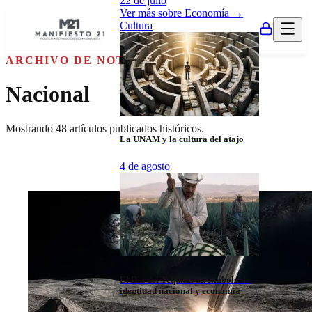
22 de julio
Ver más sobre
Economía
→
Cultura
ARCHIVO DE NOTICIAS
Nacional
Mostrando
48
artículos publicados históricos.
La UNAM y la cultura del atajo
4 de agosto
El Día del Tequila: un símbolo de
identidad nacional y economía