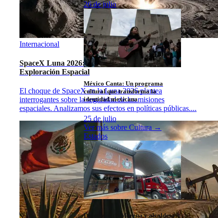
26 de julio
Internacional
SpaceX Luna 2026: Implicaciones para la
Exploración Espacial
México Canta: Un programa
El choque de SpaceX en la Luna 2026 plantea
cultural que transforma la
identidad mexicana
interrogantes sobre la seguridad de las misiones
espaciales. Analizamos sus efectos en políticas públicas.
...
25 de julio
Ver más sobre
Cultura
→
Estados
Diputados de Morena y alcaldesa