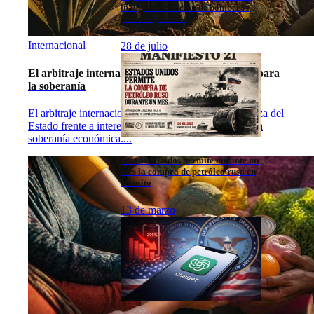
inauguran estación de bomberos
para los pueblos
Internacional
28 de julio
El arbitraje internacional en México: un triunfo para
la soberanía
El arbitraje internacional en México resalta la fortaleza del
Estado frente a intereses corporativos, defendiendo la
soberanía económica.
...
Estados Unidos permite durante un
mes la compra de petróleo ruso en
tránsito
13 de marzo