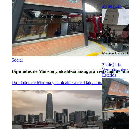
26 de julio
México Canta: U
Social
25 de julio
Ver más sobre
Diputados de Morena y alcaldesa inauguran estación de bom
Estados
Diputados de Morena y la alcaldesa de Tlalpan inauguraron una 
Diputados de Mo