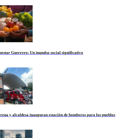
nestar Guerrero: Un impulso social significativo
rena y alcaldesa inauguran estación de bomberos para los pueblos