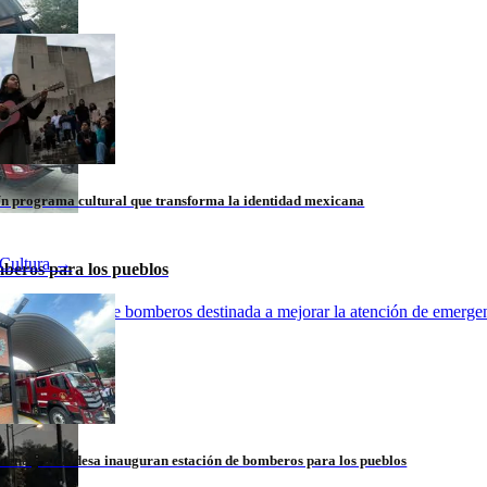
n programa cultural que transforma la identidad mexicana
Cultura
→
beros para los pueblos
nueva estación de bomberos destinada a mejorar la atención de emergen
rena y alcaldesa inauguran estación de bomberos para los pueblos