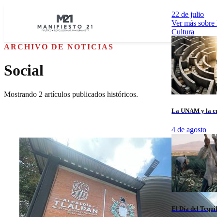
22 de julio
Ver más sobre
Cultura
ARCHIVO DE NOTICIAS
Social
Mostrando
2
artículos publicados históricos.
La UNAM y la cu
4 de agosto
El Día del Tequi