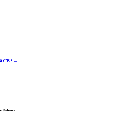
 crisis.
...
de Defensa