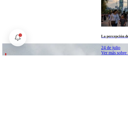
La percepción de
24 de julio
Ver más sobre
Periodismo libre, análisis profundo y noticias sobre
la Cuarta Transformación de México y el mundo.
©
2026
Manifiesto 21. Todos los derechos reservados.