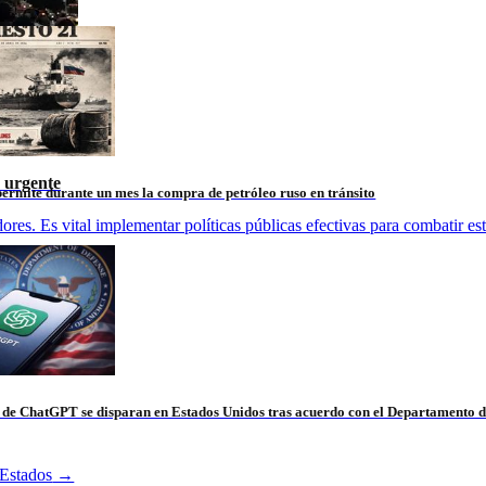
 urgente
ermite durante un mes la compra de petróleo ruso en tránsito
es. Es vital implementar políticas públicas efectivas para combatir esta
s de ChatGPT se disparan en Estados Unidos tras acuerdo con el Departamento 
Estados
→