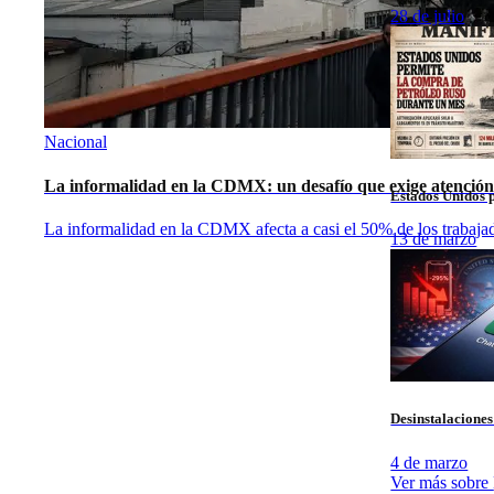
28 de julio
Nacional
La informalidad en la CDMX: un desafío que exige atención
Estados Unidos p
La informalidad en la CDMX afecta a casi el 50% de los trabajador
13 de marzo
Desinstalacione
4 de marzo
Ver más sobre