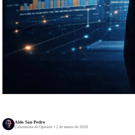
RECIENTE
Inteligente, preven
ASF que puede rede
déca
Aldo San Pedro
Columnista de Opinión
•
2 de marzo de 2026