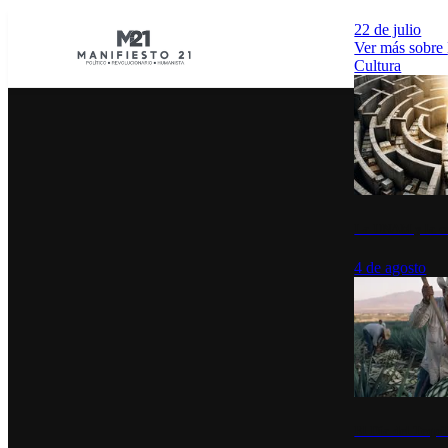
22 de julio
Ver más sobre
Cultura
La UNAM y la cu
4 de agosto
El Día del Tequi