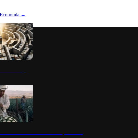
Economía
→
ltura del atajo
la: un símbolo de identidad nacional y economía