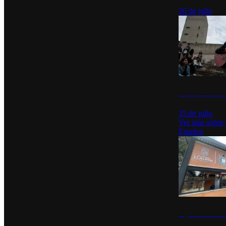
26 de julio
México Canta: U
25 de julio
Ver más sobre
Estados
Diputados de Mo