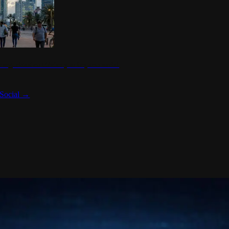
 seguridad en México y su impacto social
Social
→