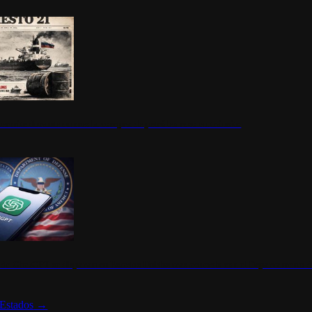
ermite durante un mes la compra de petróleo ruso en tránsito
s de ChatGPT se disparan en Estados Unidos tras acuerdo con el Departamento 
Estados
→