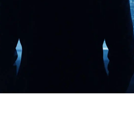
tiva y social: la
finir la próxima
da