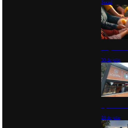
Social
Tianguis del Bie
30 de julio
Diputados de Mo
28 de julio