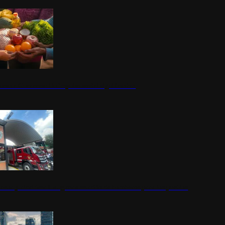
nestar Guerrero: Un impulso social significativo
rena y alcaldesa inauguran estación de bomberos para los pueblos