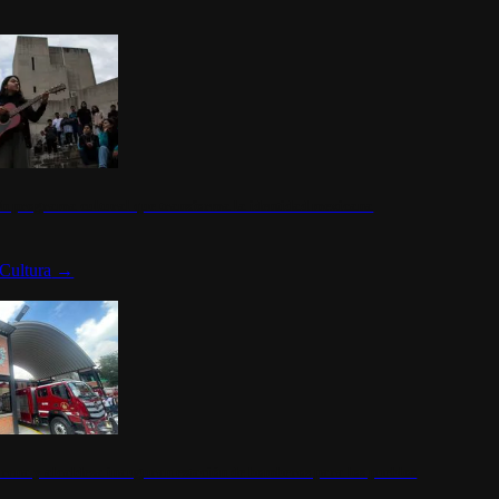
n programa cultural que transforma la identidad mexicana
Cultura
→
rena y alcaldesa inauguran estación de bomberos para los pueblos