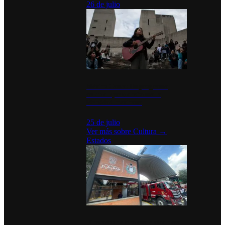
26 de julio
México Canta: Un programa
cultural que transforma la
identidad mexicana
25 de julio
Ver más sobre
Cultura
→
Estados
Diputados de Morena y alcaldesa