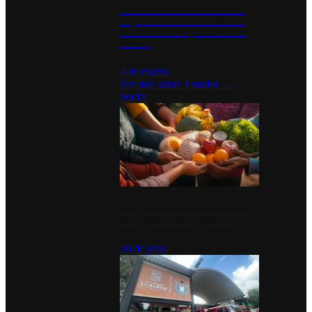
Desinstalaciones de ChatGPT se
disparan en Estados Unidos tras
acuerdo con el Departamento de
Defensa
4 de marzo
Ver más sobre
Estados
→
Social
Tianguis del Bienestar Guerrero:
Un impulso social significativo
30 de julio