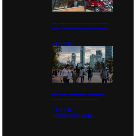
Diputados de Morena y alcaldesa
inauguran estación de bomberos
para los pueblos
28 de julio
La percepción de seguridad en
México y su impacto social
24 de julio
Ver más sobre
Social
→