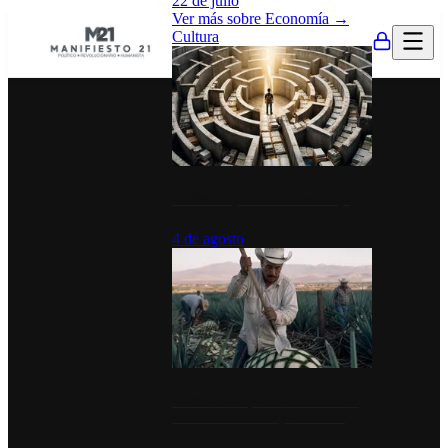
22 de julio
Ver más sobre
Economía
→
Cultura
La UNAM y la cultura del atajo
4 de agosto
El Día del Tequila: un símbolo de
identidad nacional y economía