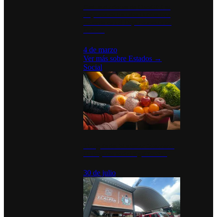
Desinstalaciones de ChatGPT se
disparan en Estados Unidos tras
acuerdo con el Departamento de
Defensa
4 de marzo
Ver más sobre
Estados
→
Social
Tianguis del Bienestar Guerrero:
Un impulso social significativo
30 de julio