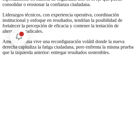
consolidar o erosionar la confianza ciudadana.
Liderazgos técnicos, con experiencia operativa, coordinación
institucional y enfoque en resultados, tendrían la posibilidad de
fortalecer la percepción de eficacia y contener la tentación de
alternativas radicales.
América Latina vive una reconfiguración volátil donde la nueva
derecha capitaliza la fatiga ciudadana, pero enfrenta la misma prueba
que la izquierda anterior: entregar resultados sostenibles.
México, como potencia regional, tiene la oportunidad y la
responsabilidad de demostrar que un gobierno de izquierda puede
adaptarse, priorizar la seguridad y el bienestar de las y los
mexicanos, y mantener estabilidad sin aislarse del contexto
hemisférico.
Porque, al final,
el péndulo no responde a discursos; responde a
resultados.