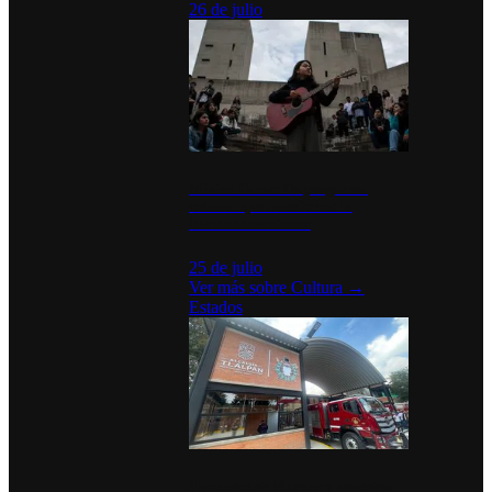
26 de julio
México Canta: Un programa
cultural que transforma la
identidad mexicana
25 de julio
Ver más sobre
Cultura
→
Estados
Diputados de Morena y alcaldesa