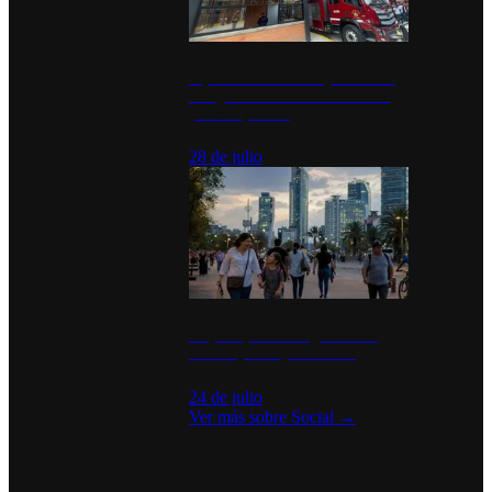
Diputados de Morena y alcaldesa
inauguran estación de bomberos
para los pueblos
28 de julio
La percepción de seguridad en
México y su impacto social
24 de julio
Ver más sobre
Social
→