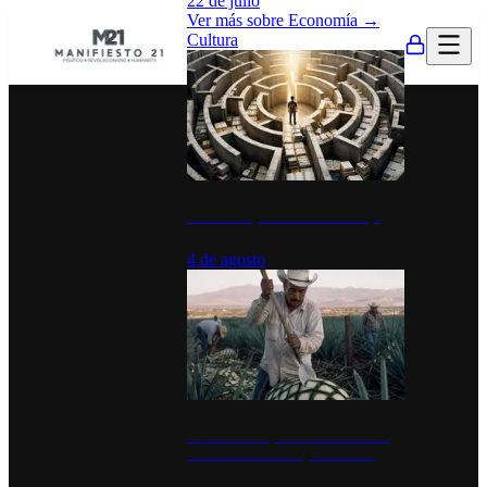
22 de julio
Ver más sobre
Economía
→
Cultura
La UNAM y la cultura del atajo
4 de agosto
El Día del Tequila: un símbolo de
identidad nacional y economía