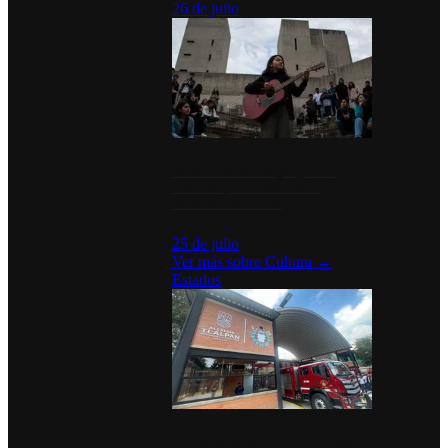
26 de julio
México Canta: Un programa
cultural que transforma la
identidad mexicana
25 de julio
Ver más sobre
Cultura
→
Estados
Diputados de Morena y alcaldesa