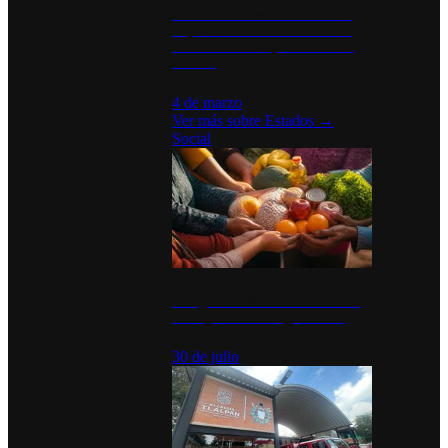
Desinstalaciones de ChatGPT se
disparan en Estados Unidos tras
acuerdo con el Departamento de
Defensa
4 de marzo
Ver más sobre
Estados
→
Social
Tianguis del Bienestar Guerrero:
Un impulso social significativo
30 de julio