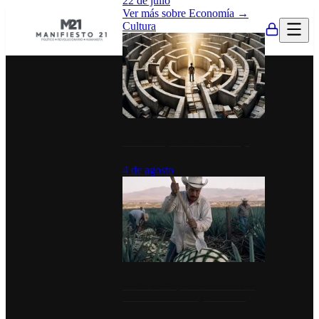
22 de julio
Ver más sobre
Economía
→
Cultura
La UNAM y la cultura del atajo
4 de agosto
El Día del Tequila: un símbolo de
identidad nacional y economía