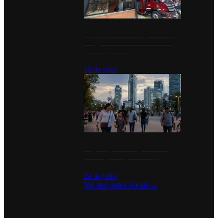
Diputados de Morena y alcaldesa
inauguran estación de bomberos
para los pueblos
28 de julio
La percepción de seguridad en
México y su impacto social
24 de julio
Ver más sobre
Social
→