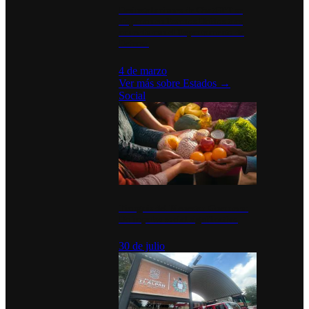
Desinstalaciones de ChatGPT se
disparan en Estados Unidos tras
acuerdo con el Departamento de
Defensa
4 de marzo
Ver más sobre
Estados
→
Social
Tianguis del Bienestar Guerrero:
Un impulso social significativo
30 de julio