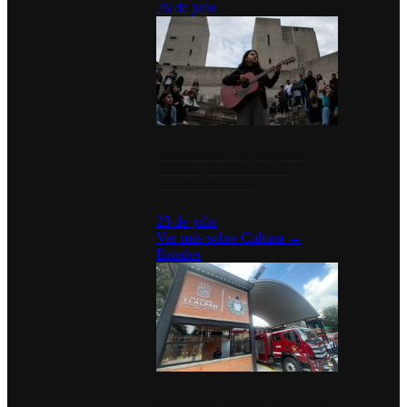
26 de julio
México Canta: Un programa
cultural que transforma la
identidad mexicana
25 de julio
Ver más sobre
Cultura
→
Estados
Diputados de Morena y alcaldesa