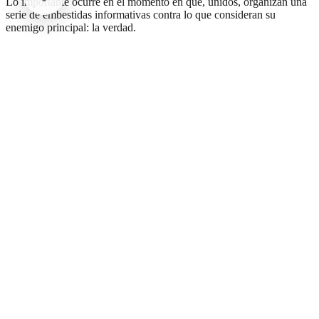
Lo importante ocurre en el momento en que, unidos, organizan una
serie de embestidas informativas contra lo que consideran su
enemigo principal: la verdad.
Para el autor, este escenario anuncia el inicio del
lawfare
, o golpe de
Estado suave, un proceso que, concluye, debe detenerse de
inmediato.
Comentarios
Cargando comentarios...
Deja tu comentario