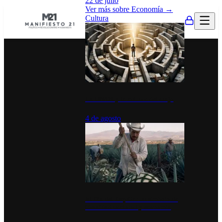
22 de julio
Ver más sobre
Economía
→
Cultura
La UNAM y la cultura del atajo
4 de agosto
El Día del Tequila: un símbolo de
identidad nacional y economía