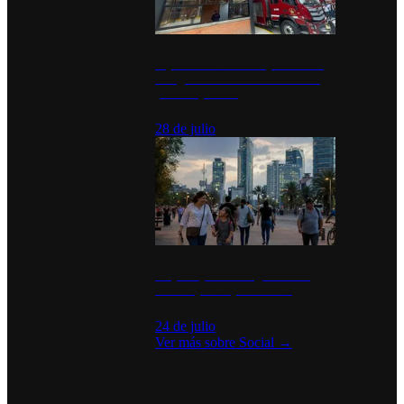
Diputados de Morena y alcaldesa
inauguran estación de bomberos
para los pueblos
28 de julio
La percepción de seguridad en
México y su impacto social
24 de julio
Ver más sobre
Social
→