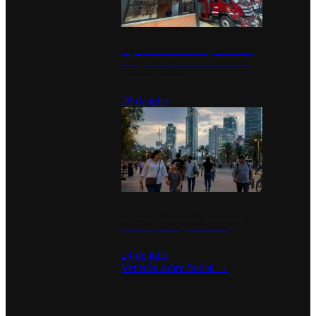
Diputados de Morena y alcaldesa
inauguran estación de bomberos
para los pueblos
28 de julio
La percepción de seguridad en
México y su impacto social
24 de julio
Ver más sobre
Social
→