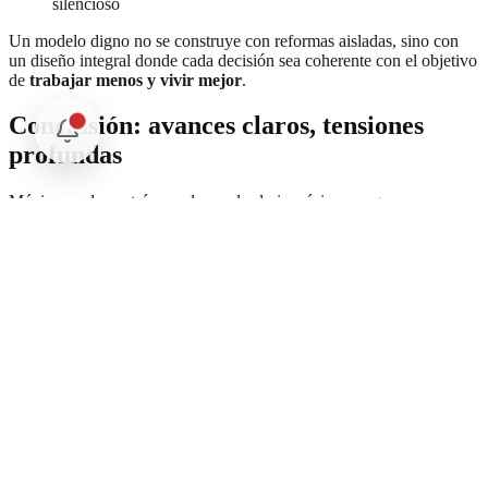
silencioso
Un modelo digno no se construye con reformas aisladas, sino con
un diseño integral donde cada decisión sea coherente con el objetivo
de
trabajar menos y vivir mejor
.
Conclusión: avances claros, tensiones
profundas
México ya demostró que elevar el salario mínimo no genera
inflación y que es posible avanzar hacia jornadas más cortas sin
afectar la estabilidad económica.
Pero también quedaron al descubierto tensiones profundas:
el salario medio sigue estancado
la cultura de disponibilidad permanente contradice la
reducción horaria
muchas organizaciones aún dependen de prácticas que
exceden el tiempo formal de trabajo
El país logró fortalecer el piso del modelo laboral, pero el desafío
real hacia 2030 será
reconstruir toda la estructura
para que
trabajar menos y vivir mejor deje de ser excepción y se convierta en