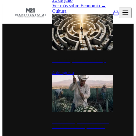
22 de julio
Ver más sobre
Economía
→
Cultura
La UNAM y la cultura del atajo
4 de agosto
El Día del Tequila: un símbolo de
identidad nacional y economía