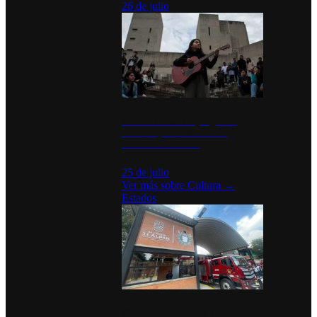
26 de julio
México Canta: Un programa
cultural que transforma la
identidad mexicana
25 de julio
Ver más sobre
Cultura
→
Estados
Diputados de Morena y alcaldesa