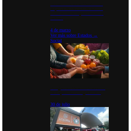
Desinstalaciones de ChatGPT se
disparan en Estados Unidos tras
acuerdo con el Departamento de
Defensa
4 de marzo
Ver más sobre
Estados
→
Social
Tianguis del Bienestar Guerrero:
Un impulso social significativo
30 de julio