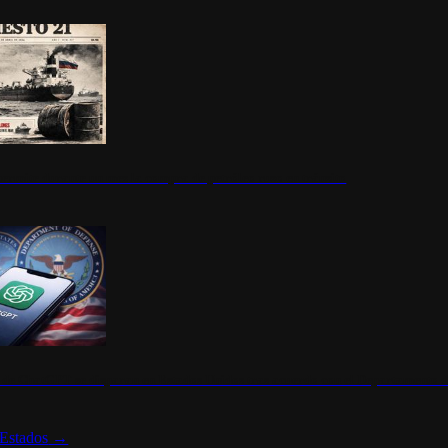
ermite durante un mes la compra de petróleo ruso en tránsito
s de ChatGPT se disparan en Estados Unidos tras acuerdo con el Departamento 
Estados
→