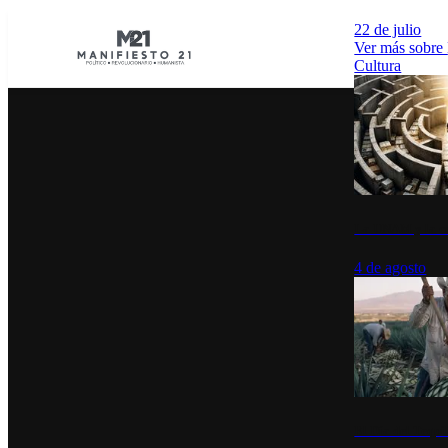
22 de julio
Ver más sobre
Cultura
La UNAM y la cu
4 de agosto
El Día del Tequi