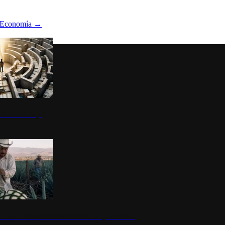
Economía
→
ltura del atajo
la: un símbolo de identidad nacional y economía