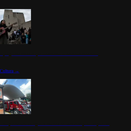
n programa cultural que transforma la identidad mexicana
Cultura
→
rena y alcaldesa inauguran estación de bomberos para los pueblos