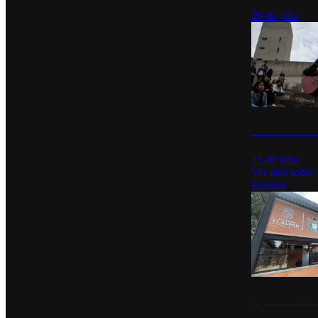
26 de julio
México Canta: U
25 de julio
Ver más sobre
Estados
Diputados de Mo