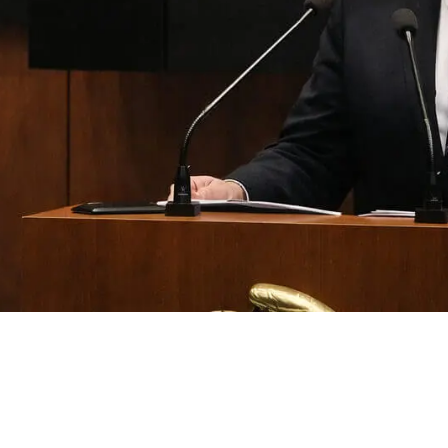
electoral busca
a en San Lázaro