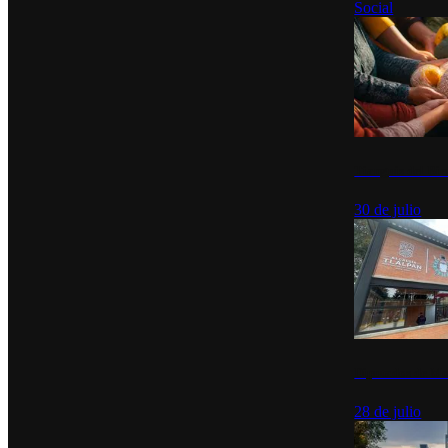
Social
Tianguis del Bie
30 de julio
Diputados de Mo
28 de julio