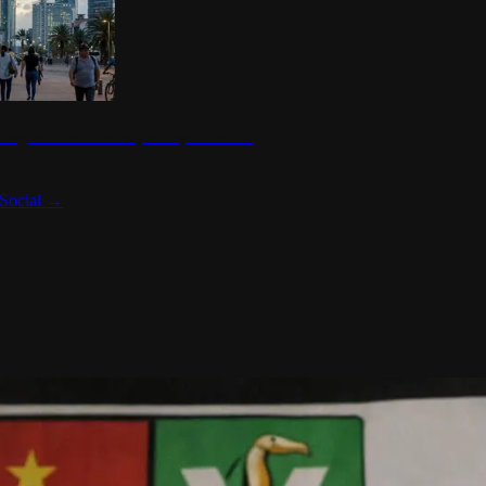
 seguridad en México y su impacto social
Social
→