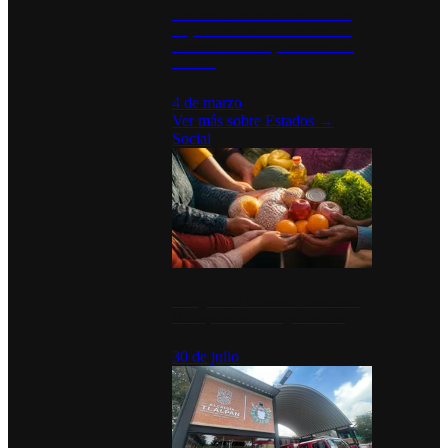
Desinstalaciones de ChatGPT se
disparan en Estados Unidos tras
acuerdo con el Departamento de
Defensa
4 de marzo
Ver más sobre
Estados
→
Social
Tianguis del Bienestar Guerrero:
Un impulso social significativo
30 de julio