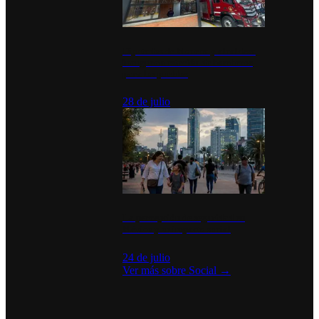
Diputados de Morena y alcaldesa
inauguran estación de bomberos
para los pueblos
28 de julio
La percepción de seguridad en
México y su impacto social
24 de julio
Ver más sobre
Social
→