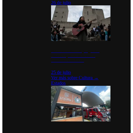
26 de julio
México Canta: Un programa
cultural que transforma la
identidad mexicana
25 de julio
Ver más sobre
Cultura
→
Estados
Diputados de Morena y alcaldesa