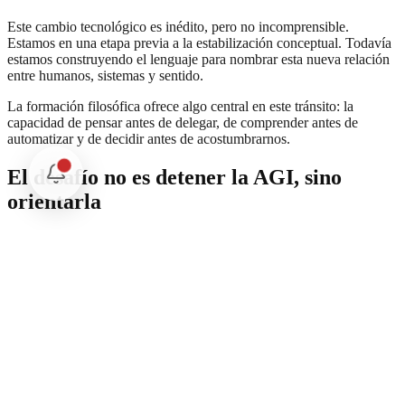
Este cambio tecnológico es inédito, pero no incomprensible.
Estamos en una etapa previa a la estabilización conceptual. Todavía
estamos construyendo el lenguaje para nombrar esta nueva relación
entre humanos, sistemas y sentido.
La formación filosófica ofrece algo central en este tránsito: la
capacidad de pensar antes de delegar, de comprender antes de
automatizar y de decidir antes de acostumbrarnos.
El desafío no es detener la AGI, sino
orientarla
La inteligencia artificial general no solo acelera procesos.
Reconfigura el sentido desde el cual se toman decisiones.
El desafío no es frenar su avance, sino comprender cómo se integra
a la vida cotidiana y qué tipo de mundo ayuda a construir. Si ese
proceso ocurre sin reflexión, la eficiencia ocupará el lugar del juicio
y la técnica el del sentido.
El momento para pensar ese marco no es después. Es ahora,
mientras aún estamos a tiempo de darle nombre y dirección al
mundo que empieza a emerger.