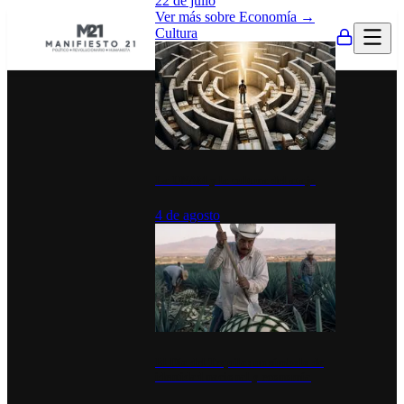
22 de julio
Ver más sobre
Economía
→
Cultura
La UNAM y la cultura del atajo
4 de agosto
El Día del Tequila: un símbolo de
identidad nacional y economía