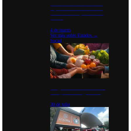
Desinstalaciones de ChatGPT se
disparan en Estados Unidos tras
acuerdo con el Departamento de
Defensa
4 de marzo
Ver más sobre
Estados
→
Social
Tianguis del Bienestar Guerrero:
Un impulso social significativo
30 de julio