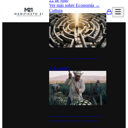
22 de julio
Ver más sobre
Economía
→
Cultura
La UNAM y la cultura del atajo
4 de agosto
El Día del Tequila: un símbolo de
identidad nacional y economía