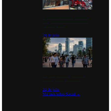
Diputados de Morena y alcaldesa
inauguran estación de bomberos
para los pueblos
28 de julio
La percepción de seguridad en
México y su impacto social
24 de julio
Ver más sobre
Social
→