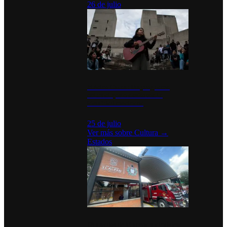
26 de julio
México Canta: Un programa
cultural que transforma la
identidad mexicana
25 de julio
Ver más sobre
Cultura
→
Estados
Diputados de Morena y alcaldesa