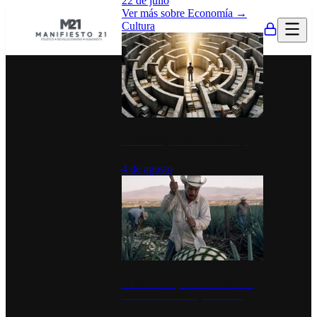
22 de julio
Ver más sobre
Economía
→
Cultura
La UNAM y la cultura del atajo
4 de agosto
El Día del Tequila: un símbolo de
identidad nacional y economía