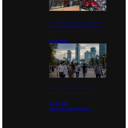
Diputados de Morena y alcaldesa
inauguran estación de bomberos
para los pueblos
28 de julio
La percepción de seguridad en
México y su impacto social
24 de julio
Ver más sobre
Social
→