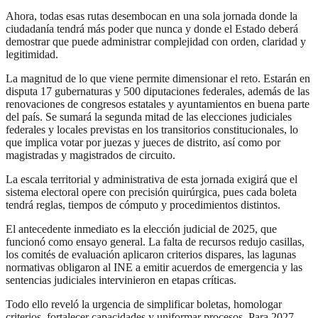
Ahora, todas esas rutas desembocan en una sola jornada donde la
ciudadanía tendrá más poder que nunca y donde el Estado deberá
demostrar que puede administrar complejidad con orden, claridad y
legitimidad.
La magnitud de lo que viene permite dimensionar el reto. Estarán en
disputa 17 gubernaturas y 500 diputaciones federales, además de las
renovaciones de congresos estatales y ayuntamientos en buena parte
del país. Se sumará la segunda mitad de las elecciones judiciales
federales y locales previstas en los transitorios constitucionales, lo
que implica votar por juezas y jueces de distrito, así como por
magistradas y magistrados de circuito.
La escala territorial y administrativa de esta jornada exigirá que el
sistema electoral opere con precisión quirúrgica, pues cada boleta
tendrá reglas, tiempos de cómputo y procedimientos distintos.
El antecedente inmediato es la elección judicial de 2025, que
funcionó como ensayo general. La falta de recursos redujo casillas,
los comités de evaluación aplicaron criterios dispares, las lagunas
normativas obligaron al INE a emitir acuerdos de emergencia y las
sentencias judiciales intervinieron en etapas críticas.
Todo ello reveló la urgencia de simplificar boletas, homologar
criterios, fortalecer capacidades y uniformar procesos. Para 2027,