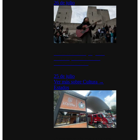
26 de julio
México Canta: Un programa
cultural que transforma la
identidad mexicana
25 de julio
Ver más sobre
Cultura
→
Estados
Diputados de Morena y alcaldesa