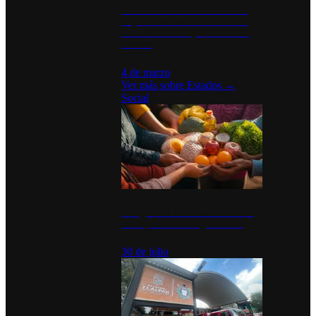
Desinstalaciones de ChatGPT se
disparan en Estados Unidos tras
acuerdo con el Departamento de
Defensa
4 de marzo
Ver más sobre
Estados
→
Social
Tianguis del Bienestar Guerrero:
Un impulso social significativo
30 de julio