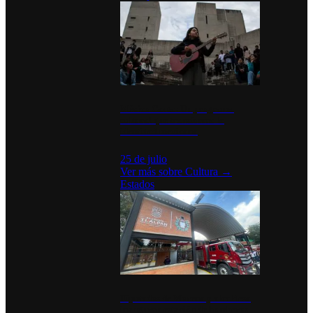
México Canta: Un programa
cultural que transforma la
identidad mexicana
25 de julio
Ver más sobre
Cultura
→
Estados
Diputados de Morena y alcaldesa
inauguran estación de bomberos