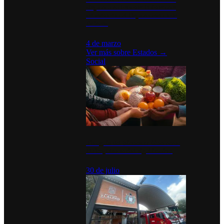
disparan en Estados Unidos tras
acuerdo con el Departamento de
Defensa
4 de marzo
Ver más sobre
Estados
→
Social
Tianguis del Bienestar Guerrero:
Un impulso social significativo
30 de julio