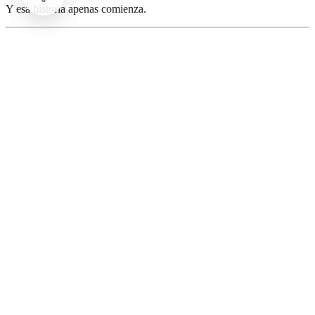
Y esa historia apenas comienza.
Contacto del autor
📧
aldo.sanpedro.miron@gmail.com
🐦 X: @a_snpedro
📸 Instagram: aldospm
📘 Facebook: Aldo San Pedro
Comentarios
Cargando comentarios...
Deja tu comentario