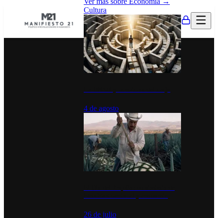
Ver más sobre
Economía
→
Cultura
La UNAM y la cultura del atajo
4 de agosto
El Día del Tequila: un símbolo de
identidad nacional y economía
26 de julio