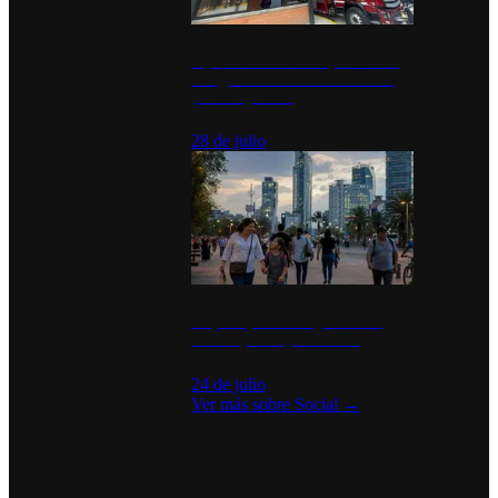
Diputados de Morena y alcaldesa
inauguran estación de bomberos
para los pueblos
28 de julio
La percepción de seguridad en
México y su impacto social
24 de julio
Ver más sobre
Social
→