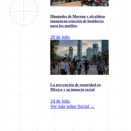
26 de julio
Diputados de Morena y alcaldesa
inauguran estación de bomberos
para los pueblos
Columnas de Opinión
28 de julio
La percepción de seguridad en
México y su impacto social
24 de julio
Ver más sobre
Social
→