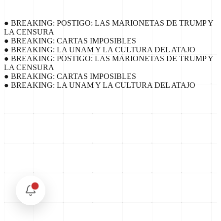
●
BREAKING:
POSTIGO: LAS MARIONETAS DE TRUMP Y
LA CENSURA
●
BREAKING:
CARTAS IMPOSIBLES
●
BREAKING:
LA UNAM Y LA CULTURA DEL ATAJO
●
BREAKING:
POSTIGO: LAS MARIONETAS DE TRUMP Y
LA CENSURA
●
BREAKING:
CARTAS IMPOSIBLES
●
BREAKING:
LA UNAM Y LA CULTURA DEL ATAJO
ECONOMÍA