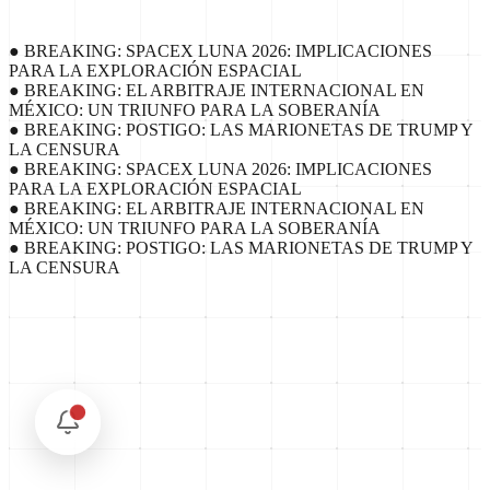
●
BREAKING:
SPACEX LUNA 2026: IMPLICACIONES
PARA LA EXPLORACIÓN ESPACIAL
●
BREAKING:
EL ARBITRAJE INTERNACIONAL EN
MÉXICO: UN TRIUNFO PARA LA SOBERANÍA
●
BREAKING:
POSTIGO: LAS MARIONETAS DE TRUMP Y
LA CENSURA
●
BREAKING:
SPACEX LUNA 2026: IMPLICACIONES
PARA LA EXPLORACIÓN ESPACIAL
●
BREAKING:
EL ARBITRAJE INTERNACIONAL EN
MÉXICO: UN TRIUNFO PARA LA SOBERANÍA
●
BREAKING:
POSTIGO: LAS MARIONETAS DE TRUMP Y
LA CENSURA
ECONOMÍA