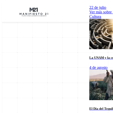
22 de julio
Ver más sobre
Cultura
La UNAM y la cu
Explorar por Categorías
4 de agosto
Cultura
Deportes
Economía
E
El Día del Tequi