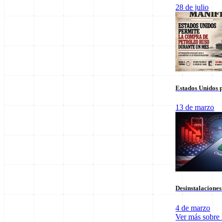
Columnas de Opinión
28 de julio
Estados Unidos p
13 de marzo
Staff Editorial
Desinstalacione
Redacción Manifiesto 21
4 de marzo
Equipo de redacción comprometido con la veracidad y el análisis polí
Ver más sobre