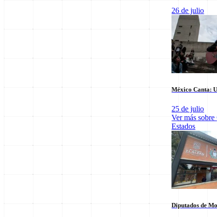
26 de julio
Últimas notas en
Nacional
México Canta: U
25 de julio
Ver más sobre
Estados
El arbitraje
SpaceX Luna 2026: Implicaciones para la
triunfo para
Exploración Espacial
6 de agosto
6 de agosto
Diputados de Mo