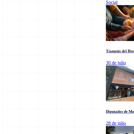
Social
Leer sus columnas exclusivas
Últimas Entregas
Tianguis del Bie
30 de julio
Diputados de Mo
28 de julio