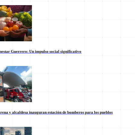
nestar Guerrero: Un impulso social significativo
rena y alcaldesa inauguran estación de bomberos para los pueblos