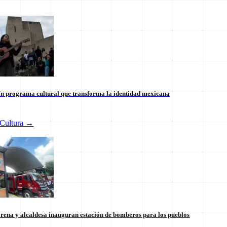
n programa cultural que transforma la identidad mexicana
Cultura
→
 internacional en México: un
Tianguis del Bienestar Guerre
 la soberanía
impulso social significativo
30 de julio
rena y alcaldesa inauguran estación de bomberos para los pueblos