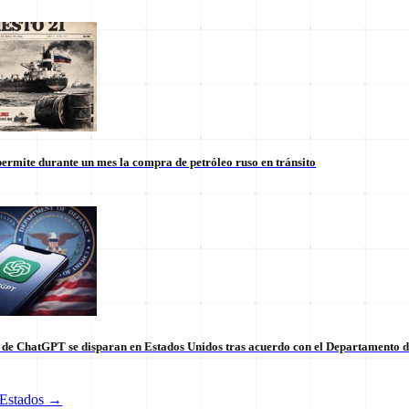
ermite durante un mes la compra de petróleo ruso en tránsito
s de ChatGPT se disparan en Estados Unidos tras acuerdo con el Departamento 
tico de vanguardia.
Estados
→