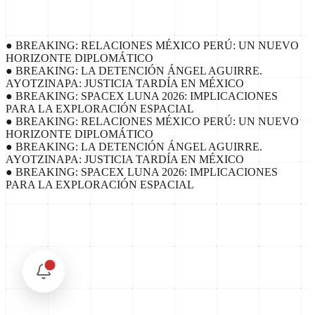
●
BREAKING:
RELACIONES MÉXICO PERÚ: UN NUEVO
HORIZONTE DIPLOMÁTICO
●
BREAKING:
LA DETENCIÓN ÁNGEL AGUIRRE.
AYOTZINAPA: JUSTICIA TARDÍA EN MÉXICO
●
BREAKING:
SPACEX LUNA 2026: IMPLICACIONES
PARA LA EXPLORACIÓN ESPACIAL
●
BREAKING:
RELACIONES MÉXICO PERÚ: UN NUEVO
HORIZONTE DIPLOMÁTICO
●
BREAKING:
LA DETENCIÓN ÁNGEL AGUIRRE.
AYOTZINAPA: JUSTICIA TARDÍA EN MÉXICO
●
BREAKING:
SPACEX LUNA 2026: IMPLICACIONES
PARA LA EXPLORACIÓN ESPACIAL
ECONOMÍA