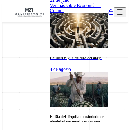
22 de julio
Ver más sobre
Economía
→
Cultura
La UNAM y la cultura del atajo
4 de agosto
Explorar por
Categorías
El Día del Tequila: un símbolo de
identidad nacional y economía