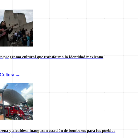
n programa cultural que transforma la identidad mexicana
Cultura
→
 internacional en México: un
Tianguis del Bienestar Guerre
 la soberanía
impulso social significativo
30 de julio
rena y alcaldesa inauguran estación de bomberos para los pueblos