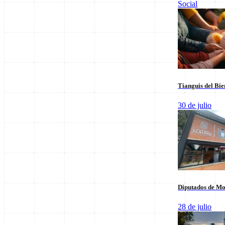
Social
Leer sus columnas exclusivas
Últimas Entregas
Tianguis del Bie
30 de julio
Diputados de Mo
28 de julio