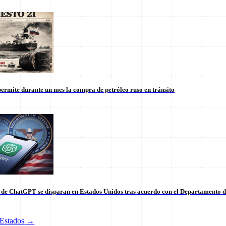
ermite durante un mes la compra de petróleo ruso en tránsito
s de ChatGPT se disparan en Estados Unidos tras acuerdo con el Departamento 
tico de vanguardia.
Estados
→