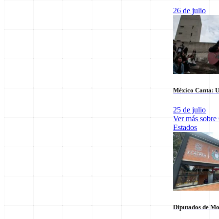
26 de julio
Últimas notas en
Nacional
México Canta: U
25 de julio
Ver más sobre
Estados
El arbitraje
SpaceX Luna 2026: Implicaciones para la
triunfo para
Exploración Espacial
6 de agosto
6 de agosto
Diputados de Mo