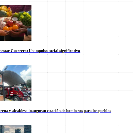
nestar Guerrero: Un impulso social significativo
rena y alcaldesa inauguran estación de bomberos para los pueblos