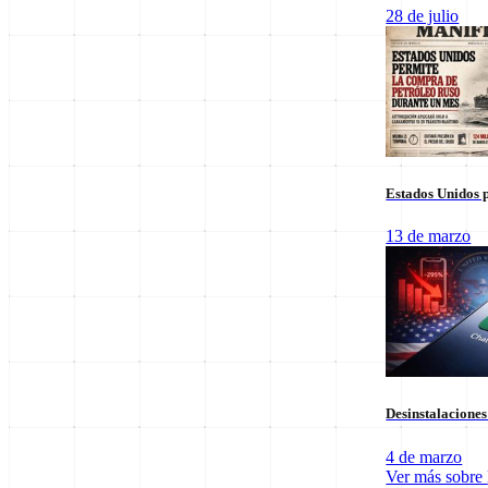
Columnas de Opinión
28 de julio
Estados Unidos p
13 de marzo
Staff Editorial
Desinstalacione
Redacción Manifiesto 21
4 de marzo
Equipo de redacción comprometido con la veracidad y el análisis polí
Ver más sobre