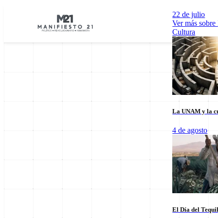
22 de julio
Ver más sobre
Cultura
La UNAM y la cu
Explorar por Categorías
4 de agosto
Cultura
Deportes
Economía
E
El Día del Tequi