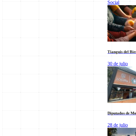
Social
Leer sus columnas exclusivas
Últimas Entregas
Tianguis del Bie
30 de julio
Diputados de Mo
28 de julio