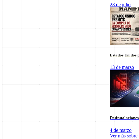
Columnas de Opinión
28 de julio
Estados Unidos p
13 de marzo
Staff Editorial
Desinstalacione
Redacción Manifiesto 21
4 de marzo
Equipo de redacción comprometido con la veracidad y el análisis polí
Ver más sobre