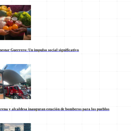
nestar Guerrero: Un impulso social significativo
rena y alcaldesa inauguran estación de bomberos para los pueblos