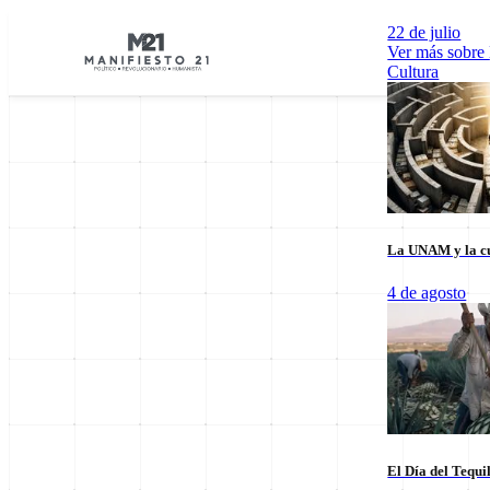
22 de julio
Ver más sobre
Cultura
La UNAM y la cu
Explorar por Categorías
4 de agosto
Cultura
Deportes
Economía
E
El Día del Tequi