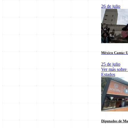
26 de julio
Últimas notas en
Nacional
México Canta: U
25 de julio
Ver más sobre
Estados
El arbitraje
SpaceX Luna 2026: Implicaciones para la
triunfo para
Exploración Espacial
6 de agosto
6 de agosto
Diputados de Mo