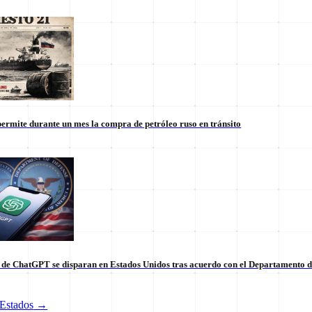
ermite durante un mes la compra de petróleo ruso en tránsito
s de ChatGPT se disparan en Estados Unidos tras acuerdo con el Departamento 
tico de vanguardia.
Estados
→