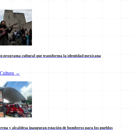
n programa cultural que transforma la identidad mexicana
Cultura
→
 internacional en México: un
Tianguis del Bienestar Guerre
 la soberanía
impulso social significativo
30 de julio
rena y alcaldesa inauguran estación de bomberos para los pueblos