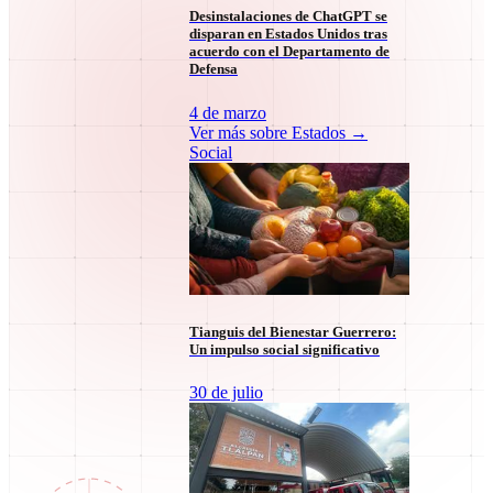
Desinstalaciones de ChatGPT se
disparan en Estados Unidos tras
acuerdo con el Departamento de
Defensa
4 de marzo
Ver más sobre
Estados
→
SpaceX Luna 2026: Implicaciones para la
Social
Exploración Espacial
6 de agosto
Tianguis del Bienestar Guerrero:
Un impulso social significativo
30 de julio
El arbitraje internacional en México: un triunfo para
la soberanía