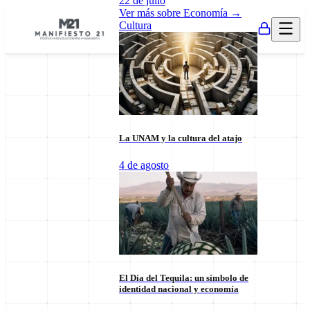
22 de julio
Ver más sobre
Economía
→
Cultura
La UNAM y la cultura del atajo
4 de agosto
Explorar por
Categorías
El Día del Tequila: un símbolo de
identidad nacional y economía