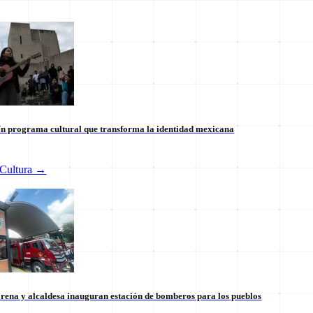
n programa cultural que transforma la identidad mexicana
Cultura
→
 internacional en México: un
Tianguis del Bienestar Guerre
 la soberanía
impulso social significativo
30 de julio
rena y alcaldesa inauguran estación de bomberos para los pueblos