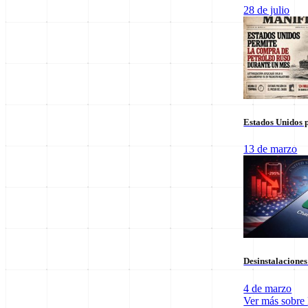
Columnas de Opinión
28 de julio
Estados Unidos p
13 de marzo
Staff Editorial
Desinstalacione
Redacción Manifiesto 21
4 de marzo
Equipo de redacción comprometido con la veracidad y el análisis polí
Ver más sobre