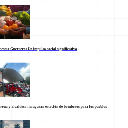
nestar Guerrero: Un impulso social significativo
rena y alcaldesa inauguran estación de bomberos para los pueblos