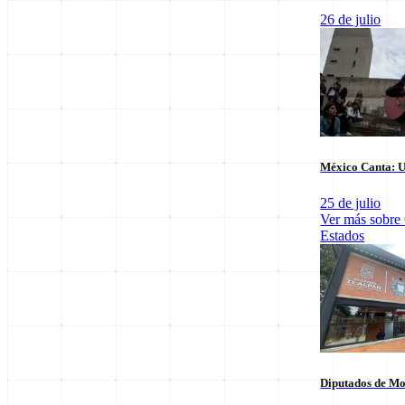
26 de julio
Últimas notas en
Nacional
México Canta: U
25 de julio
Ver más sobre
Estados
El arbitraje
SpaceX Luna 2026: Implicaciones para la
triunfo para
Exploración Espacial
6 de agosto
6 de agosto
Diputados de Mo