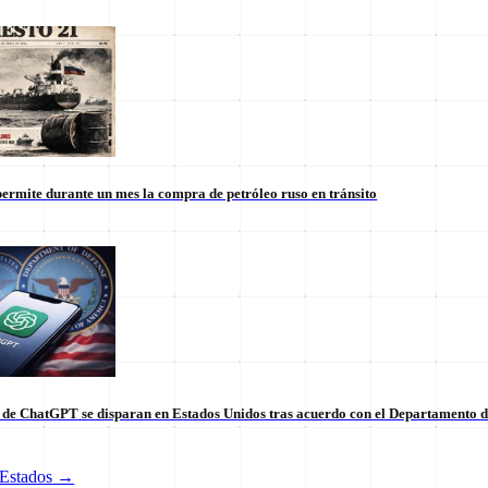
ermite durante un mes la compra de petróleo ruso en tránsito
s de ChatGPT se disparan en Estados Unidos tras acuerdo con el Departamento 
tico de vanguardia.
Estados
→