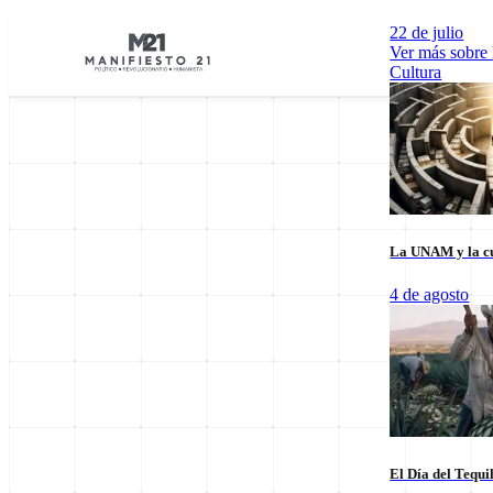
22 de julio
Ver más sobre
Cultura
La UNAM y la cu
Explorar por Categorías
4 de agosto
Cultura
Deportes
Economía
E
El Día del Tequi