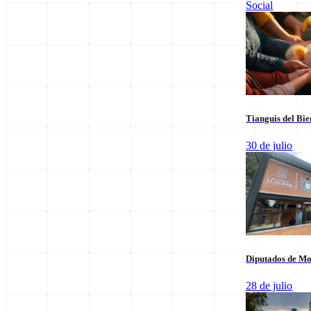
Social
Leer sus columnas exclusivas
Últimas Entregas
Tianguis del Bie
30 de julio
Diputados de Mo
28 de julio