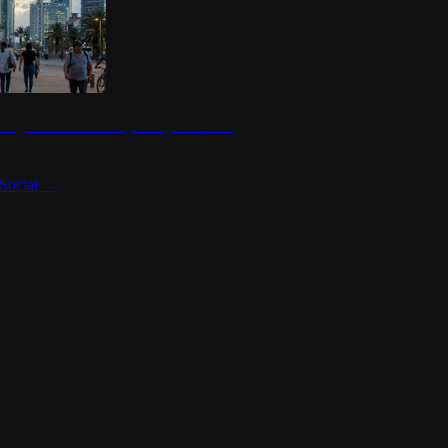
 seguridad en México y su impacto social
Social
→