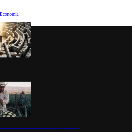
Economía
→
ltura del atajo
la: un símbolo de identidad nacional y economía