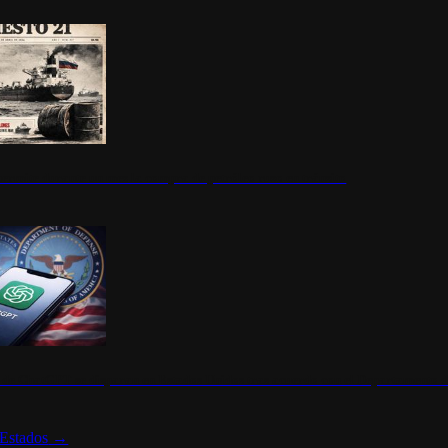
ermite durante un mes la compra de petróleo ruso en tránsito
s de ChatGPT se disparan en Estados Unidos tras acuerdo con el Departamento 
Estados
→