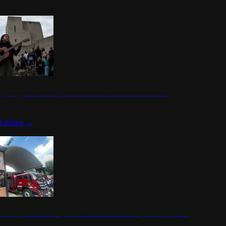
n programa cultural que transforma la identidad mexicana
Cultura
→
rena y alcaldesa inauguran estación de bomberos para los pueblos