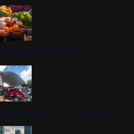
nestar Guerrero: Un impulso social significativo
rena y alcaldesa inauguran estación de bomberos para los pueblos