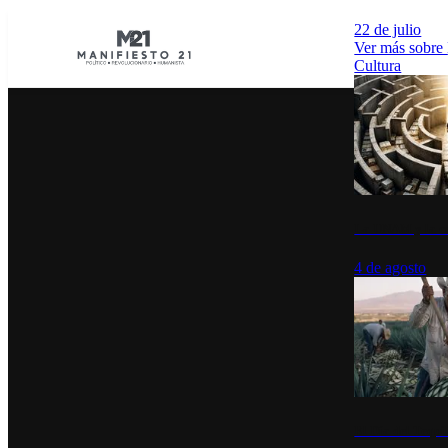
22 de julio
Ver más sobre
Cultura
La UNAM y la cu
4 de agosto
El Día del Tequi