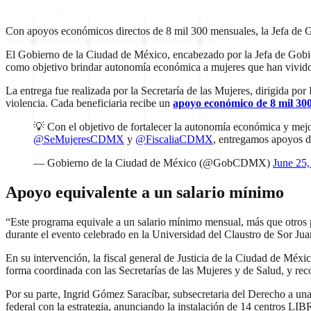
Con apoyos económicos directos de 8 mil 300 mensuales, la Jefa de G
El Gobierno de la Ciudad de México, encabezado por la Jefa de Gobie
como objetivo brindar autonomía económica a mujeres que han vivido 
La entrega fue realizada por la Secretaría de las Mujeres, dirigida po
violencia. Cada beneficiaria recibe un
apoyo económico de 8 mil 30
💡 Con el objetivo de fortalecer la autonomía económica y mejo
@SeMujeresCDMX
y
@FiscaliaCDMX
, entregamos apoyos 
— Gobierno de la Ciudad de México (@GobCDMX)
June 25,
Apoyo equivalente a un salario mínimo
“Este programa equivale a un salario mínimo mensual, más que otros p
durante el evento celebrado en la Universidad del Claustro de Sor Jua
En su intervención, la fiscal general de Justicia de la Ciudad de Méx
forma coordinada con las Secretarías de las Mujeres y de Salud, y reco
Por su parte, Ingrid Gómez Saracíbar, subsecretaria del Derecho a un
federal con la estrategia, anunciando la instalación de 14 centros LIBR