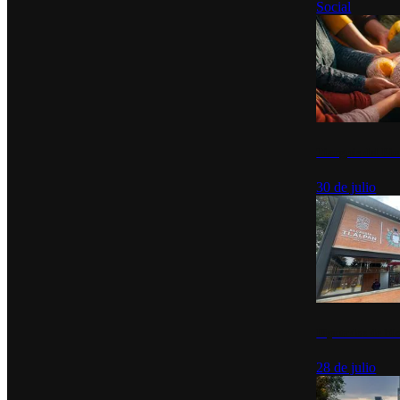
Social
Tianguis del Bie
30 de julio
Diputados de Mo
28 de julio