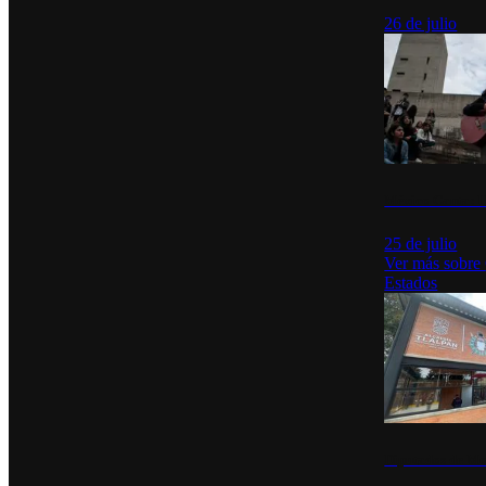
26 de julio
México Canta: U
25 de julio
Ver más sobre
Estados
Diputados de Mo