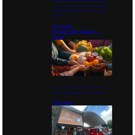
disparan en Estados Unidos tras
acuerdo con el Departamento de
Defensa
4 de marzo
Ver más sobre
Estados
→
Social
Tianguis del Bienestar Guerrero:
Un impulso social significativo
30 de julio