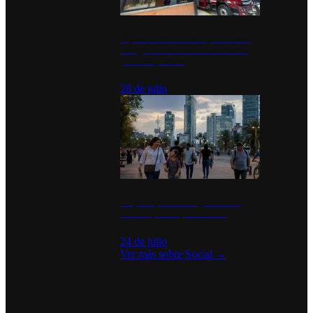
Diputados de Morena y alcaldesa
inauguran estación de bomberos
para los pueblos
28 de julio
La percepción de seguridad en
México y su impacto social
24 de julio
Ver más sobre
Social
→