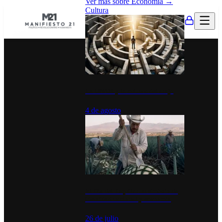
Ver más sobre
Economía
→
Cultura
La UNAM y la cultura del atajo
4 de agosto
El Día del Tequila: un símbolo de
identidad nacional y economía
26 de julio