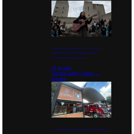
México Canta: Un programa
cultural que transforma la
identidad mexicana
25 de julio
Ver más sobre
Cultura
→
Estados
Diputados de Morena y alcaldesa
inauguran estación de bomberos