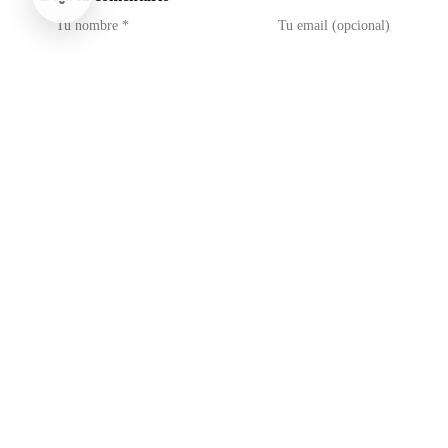
No soy un robot
reCAPTCHA
Privacidad - Condiciones
Enviar Comentario
Te puede interesar
Opinión