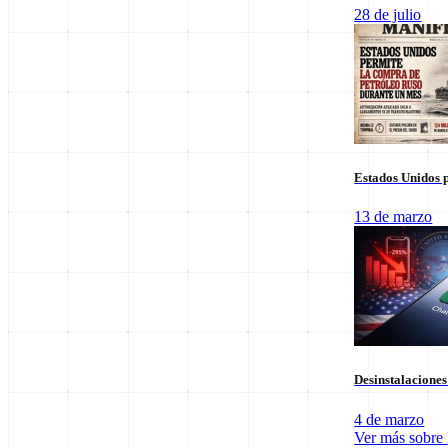
Columnas de Opinión
28 de julio
Estados Unidos p
13 de marzo
Staff Editorial
Desinstalacione
Redacción Manifiesto 21
4 de marzo
Equipo de redacción comprometido con la veracidad y el análisis polí
Ver más sobre