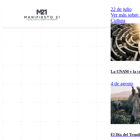
22 de julio
Ver más sobre
Cultura
La UNAM y la cu
Explorar por Categorías
4 de agosto
Cultura
Deportes
Economía
E
El Día del Tequi