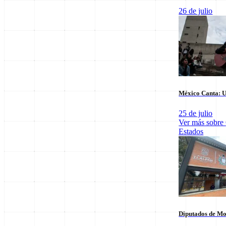
26 de julio
Últimas notas en
Nacional
México Canta: U
25 de julio
Ver más sobre
Estados
El arbitraje
SpaceX Luna 2026: Implicaciones para la
triunfo para
Exploración Espacial
6 de agosto
6 de agosto
Diputados de Mo