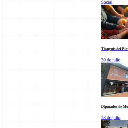
Social
Leer sus columnas exclusivas
Últimas Entregas
Tianguis del Bie
30 de julio
Diputados de Mo
28 de julio