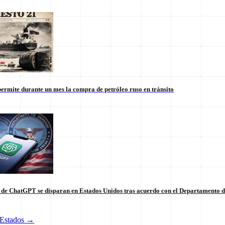
ermite durante un mes la compra de petróleo ruso en tránsito
s de ChatGPT se disparan en Estados Unidos tras acuerdo con el Departamento 
tico de vanguardia.
Estados
→