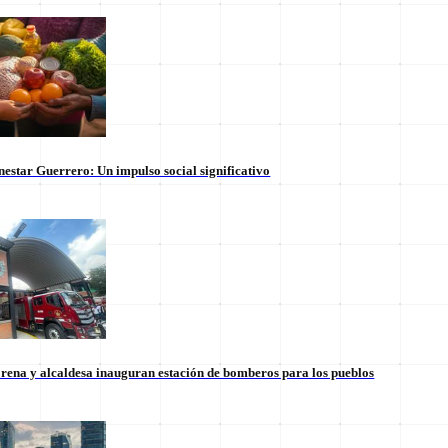
nestar Guerrero: Un impulso social significativo
rena y alcaldesa inauguran estación de bomberos para los pueblos