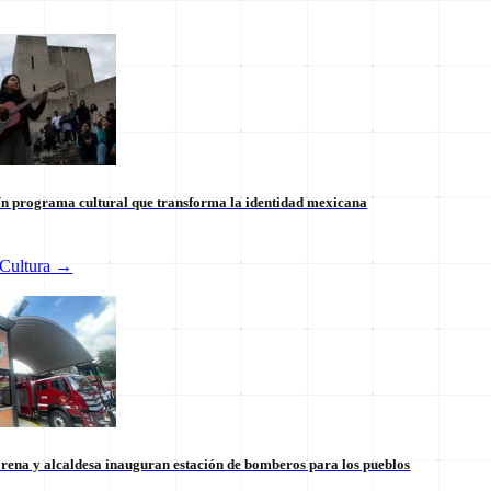
n programa cultural que transforma la identidad mexicana
Cultura
→
 internacional en México: un
Tianguis del Bienestar Guerre
 la soberanía
impulso social significativo
30 de julio
rena y alcaldesa inauguran estación de bomberos para los pueblos