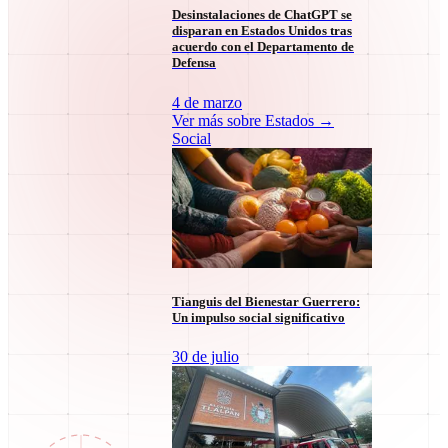
Desinstalaciones de ChatGPT se
disparan en Estados Unidos tras
acuerdo con el Departamento de
Defensa
4 de marzo
Ver más sobre
Estados
→
SpaceX Luna 2026: Implicaciones para la
Social
Exploración Espacial
6 de agosto
Tianguis del Bienestar Guerrero:
Un impulso social significativo
30 de julio
El arbitraje internacional en México: un triunfo para
la soberanía