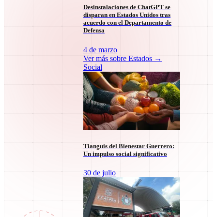
Desinstalaciones de ChatGPT se
disparan en Estados Unidos tras
acuerdo con el Departamento de
Defensa
4 de marzo
Ver más sobre
Estados
→
SpaceX Luna 2026: Implicaciones para la
Social
Exploración Espacial
6 de agosto
Tianguis del Bienestar Guerrero:
Un impulso social significativo
30 de julio
El arbitraje internacional en México: un triunfo para
la soberanía