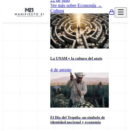
22 de julio
Ver más sobre
Economía
→
Cultura
La UNAM y la cultura del atajo
4 de agosto
Explorar por
Categorías
El Día del Tequila: un símbolo de
identidad nacional y economía