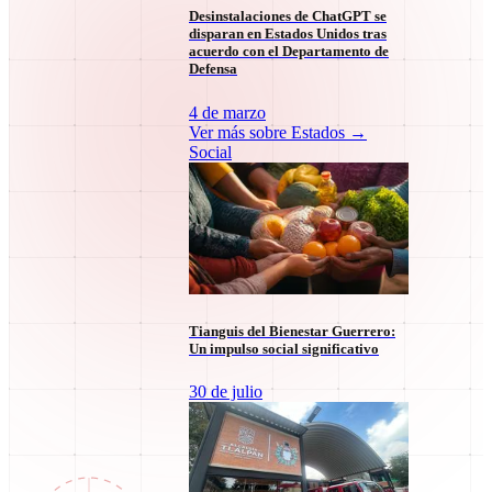
Desinstalaciones de ChatGPT se
disparan en Estados Unidos tras
acuerdo con el Departamento de
Defensa
4 de marzo
Ver más sobre
Estados
→
Tianguis del Bienestar Guerrero: Un impulso social
Social
significativo
30 de julio
Tianguis del Bienestar Guerrero:
Un impulso social significativo
30 de julio
Inversión Kia en México: ¿Un Hito Sostenible para
la Industria?