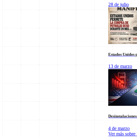
Columnas de Opinión
28 de julio
Estados Unidos p
13 de marzo
Staff Editorial
Desinstalacione
Redacción Manifiesto 21
4 de marzo
Equipo de redacción comprometido con la veracidad y el análisis polí
Ver más sobre