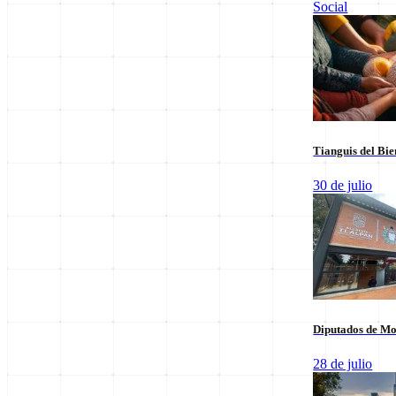
Social
Leer sus columnas exclusivas
Últimas Entregas
Tianguis del Bie
30 de julio
Diputados de Mo
28 de julio