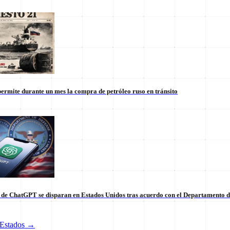
ermite durante un mes la compra de petróleo ruso en tránsito
s de ChatGPT se disparan en Estados Unidos tras acuerdo con el Departamento 
tico de vanguardia.
Estados
→