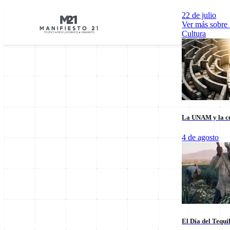
22 de julio
Ver más sobre
Cultura
La UNAM y la cu
Explorar por Categorías
4 de agosto
Cultura
Deportes
Economía
E
El Día del Tequi