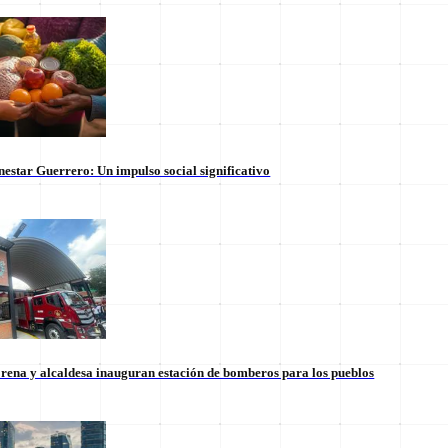
nestar Guerrero: Un impulso social significativo
rena y alcaldesa inauguran estación de bomberos para los pueblos