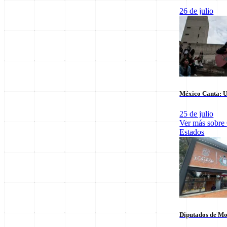
26 de julio
Últimas notas en
Nacional
México Canta: U
25 de julio
Ver más sobre
Estados
El arbitraje
SpaceX Luna 2026: Implicaciones para la
triunfo para
Exploración Espacial
6 de agosto
6 de agosto
Diputados de Mo