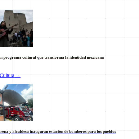
n programa cultural que transforma la identidad mexicana
Cultura
→
 internacional en México: un
Tianguis del Bienestar Guerre
 la soberanía
impulso social significativo
30 de julio
rena y alcaldesa inauguran estación de bomberos para los pueblos