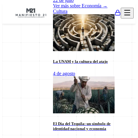
22 de julio
Ver más sobre
Economía
→
Cultura
La UNAM y la cultura del atajo
4 de agosto
Explorar por
Categorías
El Día del Tequila: un símbolo de
identidad nacional y economía