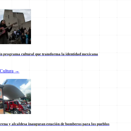
n programa cultural que transforma la identidad mexicana
Cultura
→
 internacional en México: un
Tianguis del Bienestar Guerre
 la soberanía
impulso social significativo
30 de julio
rena y alcaldesa inauguran estación de bomberos para los pueblos