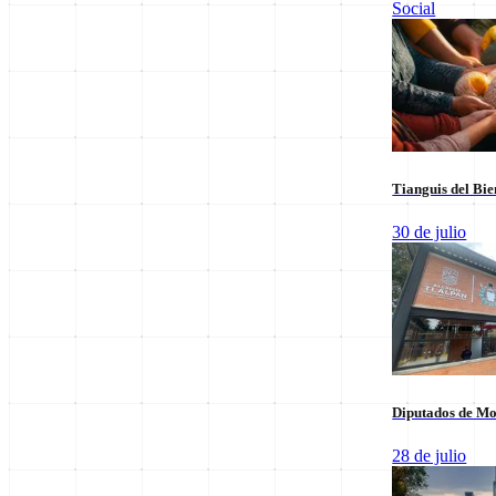
Social
Leer sus columnas exclusivas
Últimas Entregas
Tianguis del Bie
30 de julio
Diputados de Mo
28 de julio