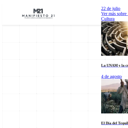
22 de julio
Ver más sobre
Cultura
La UNAM y la cu
Explorar por Categorías
4 de agosto
Cultura
Deportes
Economía
E
El Día del Tequi