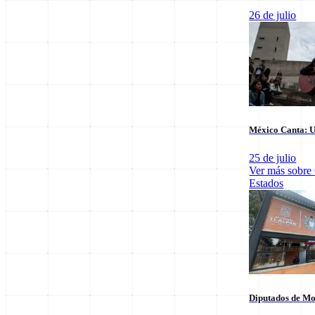
26 de julio
Últimas notas en
Nacional
México Canta: U
25 de julio
Ver más sobre
Estados
El arbitraje
SpaceX Luna 2026: Implicaciones para la
triunfo para
Exploración Espacial
6 de agosto
6 de agosto
Diputados de Mo