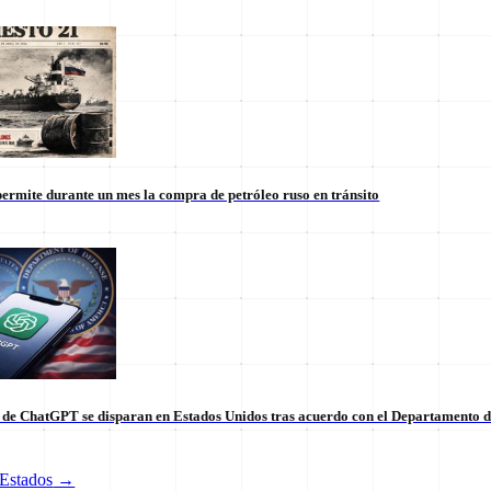
ermite durante un mes la compra de petróleo ruso en tránsito
s de ChatGPT se disparan en Estados Unidos tras acuerdo con el Departamento 
tico de vanguardia.
Estados
→