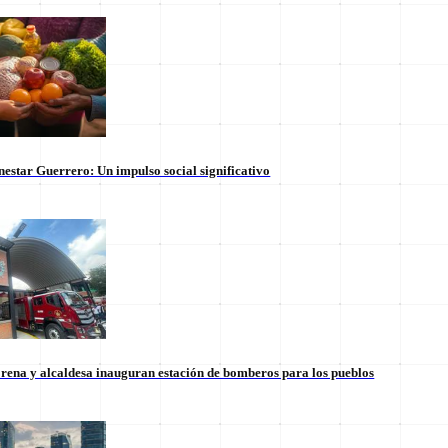
nestar Guerrero: Un impulso social significativo
rena y alcaldesa inauguran estación de bomberos para los pueblos