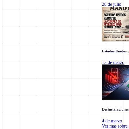
Columnas de Opinión
28 de julio
Estados Unidos p
13 de marzo
Staff Editorial
Desinstalacione
Redacción Manifiesto 21
4 de marzo
Equipo de redacción comprometido con la veracidad y el análisis polí
Ver más sobre