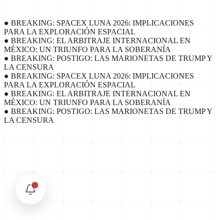
●
BREAKING:
SPACEX LUNA 2026: IMPLICACIONES
PARA LA EXPLORACIÓN ESPACIAL
●
BREAKING:
EL ARBITRAJE INTERNACIONAL EN
MÉXICO: UN TRIUNFO PARA LA SOBERANÍA
●
BREAKING:
POSTIGO: LAS MARIONETAS DE TRUMP Y
LA CENSURA
●
BREAKING:
SPACEX LUNA 2026: IMPLICACIONES
PARA LA EXPLORACIÓN ESPACIAL
●
BREAKING:
EL ARBITRAJE INTERNACIONAL EN
MÉXICO: UN TRIUNFO PARA LA SOBERANÍA
●
BREAKING:
POSTIGO: LAS MARIONETAS DE TRUMP Y
LA CENSURA
ECONOMÍA