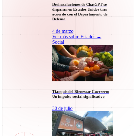
Desinstalaciones de ChatGPT se
disparan en Estados Unidos tras
acuerdo con el Departamento de
Defensa
4 de marzo
Ver más sobre
Estados
→
Tianguis del Bienestar Guerrero: Un impulso social
Social
significativo
30 de julio
Tianguis del Bienestar Guerrero:
Un impulso social significativo
30 de julio
Inversión Kia en México: ¿Un Hito Sostenible para
la Industria?