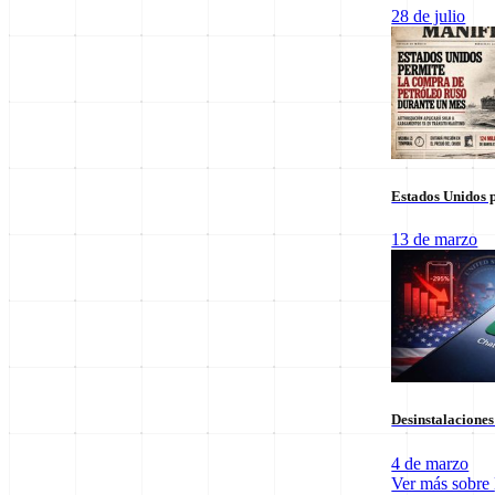
Columnas de Opinión
28 de julio
Estados Unidos p
13 de marzo
Staff Editorial
Desinstalacione
Redacción Manifiesto 21
4 de marzo
Equipo de redacción comprometido con la veracidad y el análisis polí
Ver más sobre