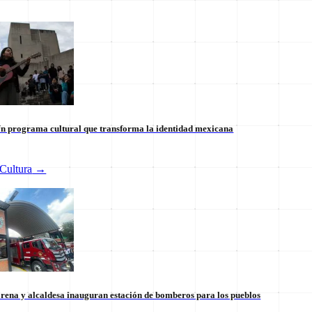
n programa cultural que transforma la identidad mexicana
Cultura
→
 internacional en México: un
Tianguis del Bienestar Guerre
 la soberanía
impulso social significativo
30 de julio
rena y alcaldesa inauguran estación de bomberos para los pueblos