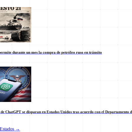
ermite durante un mes la compra de petróleo ruso en tránsito
s de ChatGPT se disparan en Estados Unidos tras acuerdo con el Departamento 
tico de vanguardia.
Estados
→