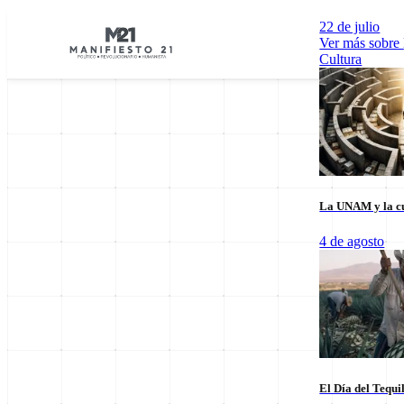
22 de julio
Ver más sobre
Cultura
La UNAM y la cu
Explorar por Categorías
4 de agosto
Cultura
Deportes
Economía
E
El Día del Tequi