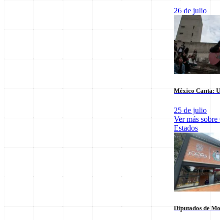
26 de julio
Últimas notas en
Nacional
México Canta: U
25 de julio
Ver más sobre
Estados
El arbitraje
SpaceX Luna 2026: Implicaciones para la
triunfo para
Exploración Espacial
6 de agosto
6 de agosto
Diputados de Mo