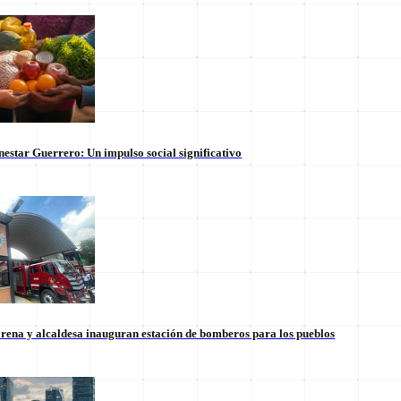
nestar Guerrero: Un impulso social significativo
rena y alcaldesa inauguran estación de bomberos para los pueblos