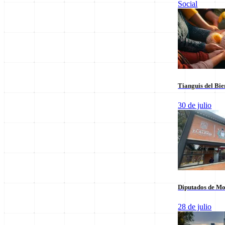
Social
Leer sus columnas exclusivas
Últimas Entregas
Tianguis del Bie
30 de julio
Diputados de Mo
28 de julio