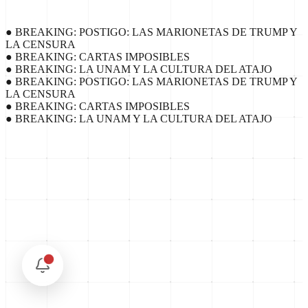
●
BREAKING:
POSTIGO: LAS MARIONETAS DE TRUMP Y
LA CENSURA
●
BREAKING:
CARTAS IMPOSIBLES
●
BREAKING:
LA UNAM Y LA CULTURA DEL ATAJO
●
BREAKING:
POSTIGO: LAS MARIONETAS DE TRUMP Y
LA CENSURA
●
BREAKING:
CARTAS IMPOSIBLES
●
BREAKING:
LA UNAM Y LA CULTURA DEL ATAJO
ECONOMÍA