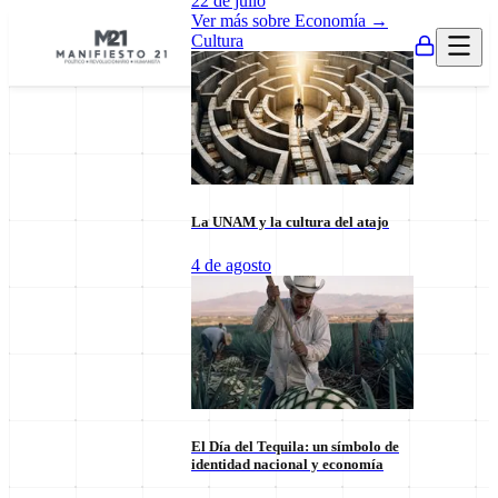
22 de julio
Ver más sobre
Economía
→
Cultura
La UNAM y la cultura del atajo
4 de agosto
Explorar por
Categorías
El Día del Tequila: un símbolo de
identidad nacional y economía