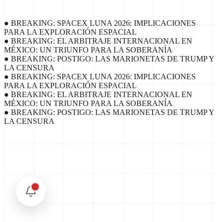
●
BREAKING:
SPACEX LUNA 2026: IMPLICACIONES
PARA LA EXPLORACIÓN ESPACIAL
●
BREAKING:
EL ARBITRAJE INTERNACIONAL EN
MÉXICO: UN TRIUNFO PARA LA SOBERANÍA
●
BREAKING:
POSTIGO: LAS MARIONETAS DE TRUMP Y
LA CENSURA
●
BREAKING:
SPACEX LUNA 2026: IMPLICACIONES
PARA LA EXPLORACIÓN ESPACIAL
●
BREAKING:
EL ARBITRAJE INTERNACIONAL EN
MÉXICO: UN TRIUNFO PARA LA SOBERANÍA
●
BREAKING:
POSTIGO: LAS MARIONETAS DE TRUMP Y
LA CENSURA
ECONOMÍA