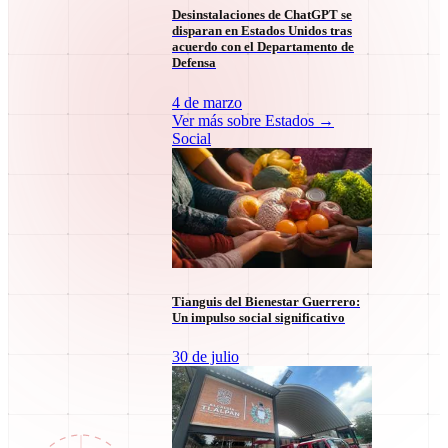
Desinstalaciones de ChatGPT se
disparan en Estados Unidos tras
acuerdo con el Departamento de
Defensa
4 de marzo
Ver más sobre
Estados
→
SpaceX Luna 2026: Implicaciones para la
Social
Exploración Espacial
6 de agosto
Tianguis del Bienestar Guerrero:
Un impulso social significativo
30 de julio
El arbitraje internacional en México: un triunfo para
la soberanía