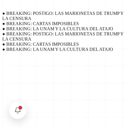
●
BREAKING:
POSTIGO: LAS MARIONETAS DE TRUMP Y
LA CENSURA
●
BREAKING:
CARTAS IMPOSIBLES
●
BREAKING:
LA UNAM Y LA CULTURA DEL ATAJO
●
BREAKING:
POSTIGO: LAS MARIONETAS DE TRUMP Y
LA CENSURA
●
BREAKING:
CARTAS IMPOSIBLES
●
BREAKING:
LA UNAM Y LA CULTURA DEL ATAJO
ECONOMÍA