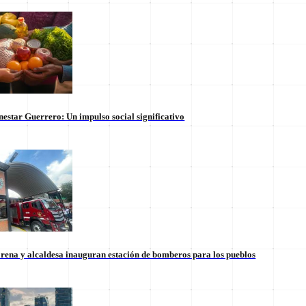
nestar Guerrero: Un impulso social significativo
rena y alcaldesa inauguran estación de bomberos para los pueblos