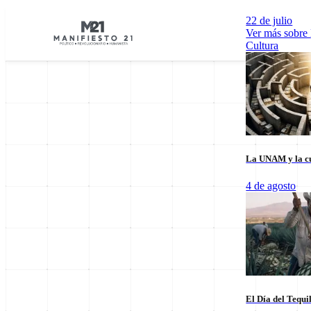
22 de julio
Ver más sobre
Cultura
La UNAM y la cu
Explorar por Categorías
4 de agosto
Cultura
Deportes
Economía
E
El Día del Tequi