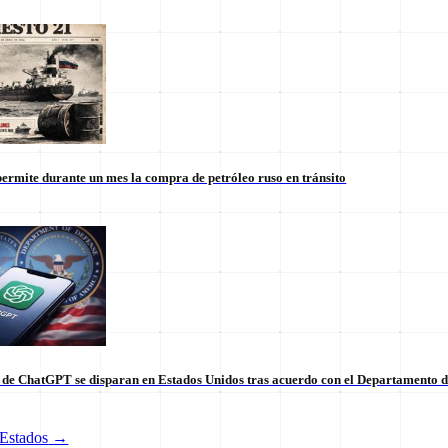
ermite durante un mes la compra de petróleo ruso en tránsito
s de ChatGPT se disparan en Estados Unidos tras acuerdo con el Departamento 
tico de vanguardia.
Estados
→