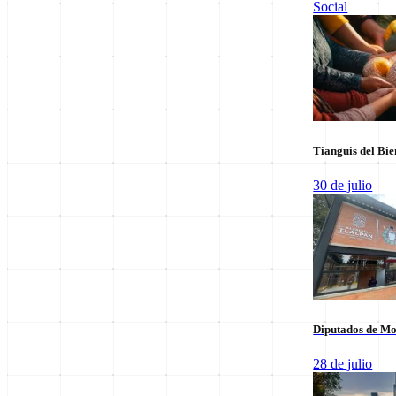
Social
Leer sus columnas exclusivas
Últimas Entregas
Tianguis del Bie
30 de julio
Diputados de Mo
28 de julio