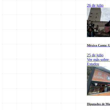
26 de julio
Últimas notas en
Nacional
México Canta: U
25 de julio
Ver más sobre
Estados
El arbitraje
SpaceX Luna 2026: Implicaciones para la
triunfo para
Exploración Espacial
6 de agosto
6 de agosto
Diputados de Mo