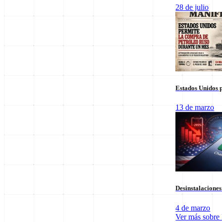
Columnas de Opinión
28 de julio
Estados Unidos p
13 de marzo
Staff Editorial
Desinstalacione
Redacción Manifiesto 21
4 de marzo
Equipo de redacción comprometido con la veracidad y el análisis polí
Ver más sobre