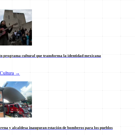
n programa cultural que transforma la identidad mexicana
Cultura
→
 internacional en México: un
Tianguis del Bienestar Guerre
 la soberanía
impulso social significativo
30 de julio
rena y alcaldesa inauguran estación de bomberos para los pueblos