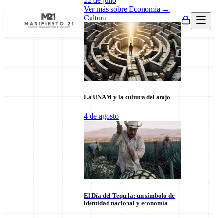
22 de julio
Ver más sobre
Economía
→
Cultura
La UNAM y la cultura del atajo
4 de agosto
Explorar por
Categorías
El Día del Tequila: un símbolo de
identidad nacional y economía