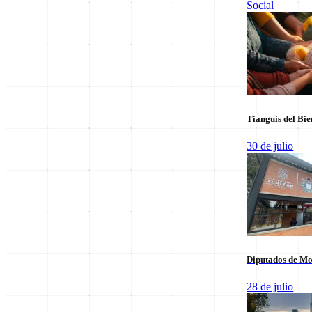
Social
Leer sus columnas exclusivas
Últimas Entregas
Tianguis del Bie
30 de julio
Diputados de Mo
28 de julio