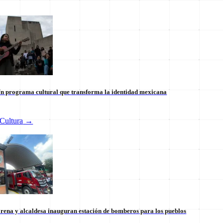
n programa cultural que transforma la identidad mexicana
Cultura
→
 internacional en México: un
Tianguis del Bienestar Guerre
 la soberanía
impulso social significativo
30 de julio
rena y alcaldesa inauguran estación de bomberos para los pueblos