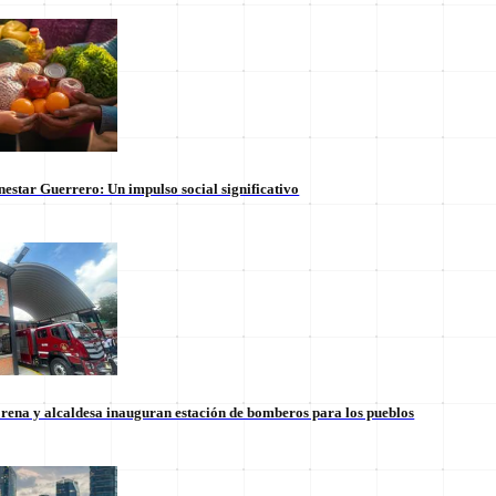
nestar Guerrero: Un impulso social significativo
rena y alcaldesa inauguran estación de bomberos para los pueblos