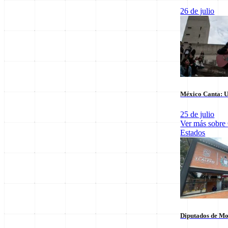
26 de julio
Últimas notas en
Nacional
México Canta: U
25 de julio
Ver más sobre
Estados
El arbitraje
SpaceX Luna 2026: Implicaciones para la
triunfo para
Exploración Espacial
6 de agosto
6 de agosto
Diputados de Mo