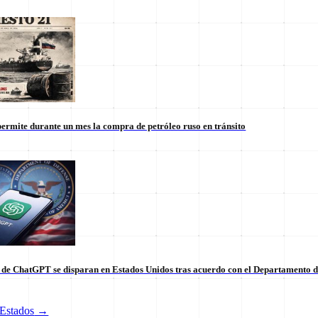
ermite durante un mes la compra de petróleo ruso en tránsito
s de ChatGPT se disparan en Estados Unidos tras acuerdo con el Departamento 
tico de vanguardia.
Estados
→