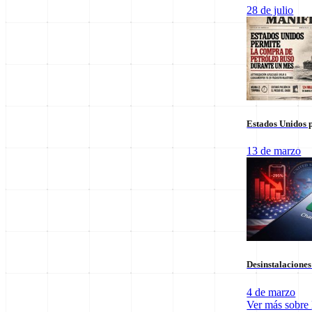
Columnas de Opinión
28 de julio
Estados Unidos p
13 de marzo
Staff Editorial
Desinstalacione
Redacción Manifiesto 21
4 de marzo
Equipo de redacción comprometido con la veracidad y el análisis polí
Ver más sobre