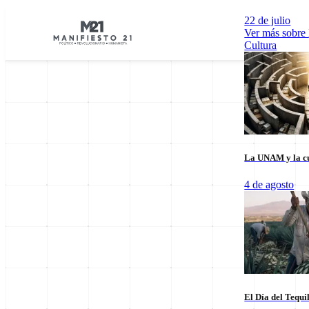
22 de julio
Ver más sobre
Cultura
La UNAM y la cu
Explorar por Categorías
4 de agosto
Cultura
Deportes
Economía
E
El Día del Tequi