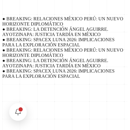
●
BREAKING:
RELACIONES MÉXICO PERÚ: UN NUEVO
HORIZONTE DIPLOMÁTICO
●
BREAKING:
LA DETENCIÓN ÁNGEL AGUIRRE.
AYOTZINAPA: JUSTICIA TARDÍA EN MÉXICO
●
BREAKING:
SPACEX LUNA 2026: IMPLICACIONES
PARA LA EXPLORACIÓN ESPACIAL
●
BREAKING:
RELACIONES MÉXICO PERÚ: UN NUEVO
HORIZONTE DIPLOMÁTICO
●
BREAKING:
LA DETENCIÓN ÁNGEL AGUIRRE.
AYOTZINAPA: JUSTICIA TARDÍA EN MÉXICO
●
BREAKING:
SPACEX LUNA 2026: IMPLICACIONES
PARA LA EXPLORACIÓN ESPACIAL
ECONOMÍA