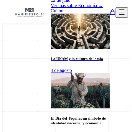
22 de julio
Ver más sobre
Economía
→
Cultura
La UNAM y la cultura del atajo
4 de agosto
Explorar por
Categorías
El Día del Tequila: un símbolo de
identidad nacional y economía