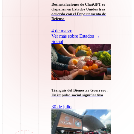
Desinstalaciones de ChatGPT se
disparan en Estados Unidos tras
acuerdo con el Departamento de
Defensa
4 de marzo
Ver más sobre
Estados
→
Tianguis del Bienestar Guerrero: Un impulso social
Social
significativo
30 de julio
Tianguis del Bienestar Guerrero:
Un impulso social significativo
30 de julio
Inversión Kia en México: ¿Un Hito Sostenible para
la Industria?