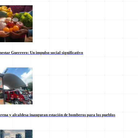
nestar Guerrero: Un impulso social significativo
rena y alcaldesa inauguran estación de bomberos para los pueblos