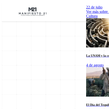
22 de julio
Ver más sobre
Cultura
La UNAM y la cu
Explorar por Categorías
4 de agosto
Cultura
Deportes
Economía
E
El Día del Tequi