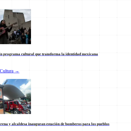
n programa cultural que transforma la identidad mexicana
Cultura
→
 internacional en México: un
Tianguis del Bienestar Guerre
 la soberanía
impulso social significativo
30 de julio
rena y alcaldesa inauguran estación de bomberos para los pueblos