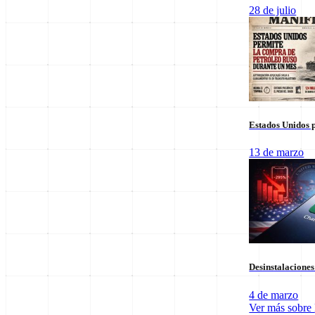
Columnas de Opinión
28 de julio
Estados Unidos p
13 de marzo
Staff Editorial
Desinstalacione
Redacción Manifiesto 21
4 de marzo
Equipo de redacción comprometido con la veracidad y el análisis polí
Ver más sobre