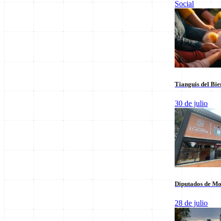
Social
Leer sus columnas exclusivas
Últimas Entregas
Tianguis del Bie
30 de julio
Diputados de Mo
28 de julio