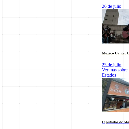
26 de julio
Últimas notas en
Nacional
México Canta: U
25 de julio
Ver más sobre
Estados
El arbitraje
SpaceX Luna 2026: Implicaciones para la
triunfo para
Exploración Espacial
6 de agosto
6 de agosto
Diputados de Mo