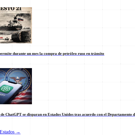
ermite durante un mes la compra de petróleo ruso en tránsito
s de ChatGPT se disparan en Estados Unidos tras acuerdo con el Departamento 
tico de vanguardia.
Estados
→