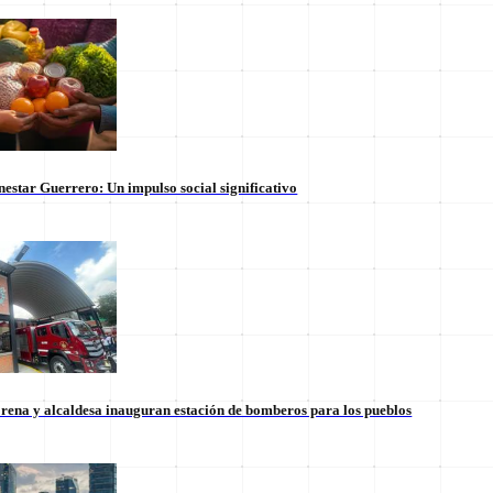
nestar Guerrero: Un impulso social significativo
rena y alcaldesa inauguran estación de bomberos para los pueblos