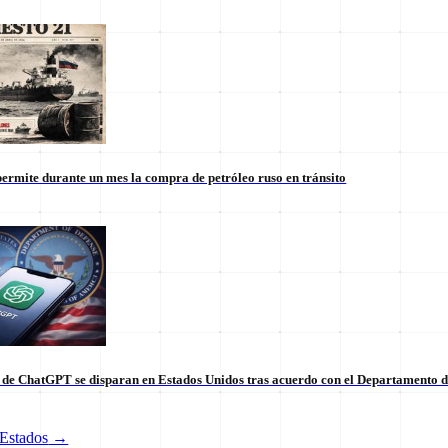
ermite durante un mes la compra de petróleo ruso en tránsito
s de ChatGPT se disparan en Estados Unidos tras acuerdo con el Departamento 
tico de vanguardia.
Estados
→