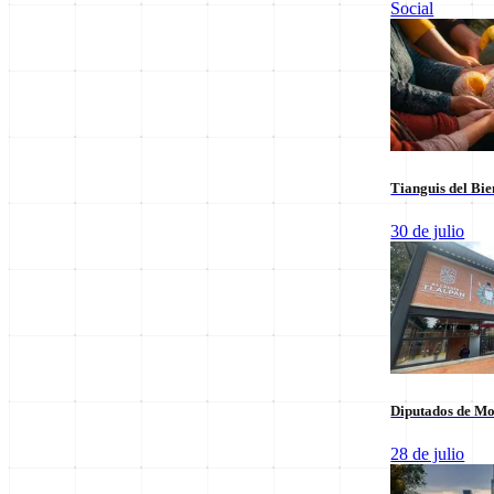
Social
Leer sus columnas exclusivas
Últimas Entregas
Tianguis del Bie
30 de julio
Diputados de Mo
28 de julio