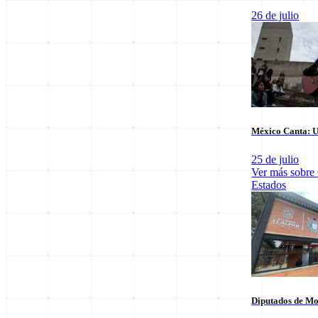
26 de julio
Últimas notas en
Nacional
México Canta: U
25 de julio
Ver más sobre
Estados
El arbitraje
SpaceX Luna 2026: Implicaciones para la
triunfo para
Exploración Espacial
6 de agosto
6 de agosto
Diputados de Mo