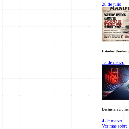
Columnas de Opinión
28 de julio
Estados Unidos p
13 de marzo
Staff Editorial
Desinstalacione
Redacción Manifiesto 21
4 de marzo
Equipo de redacción comprometido con la veracidad y el análisis polí
Ver más sobre