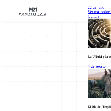
22 de julio
Ver más sobre
Cultura
La UNAM y la cu
Explorar por Categorías
4 de agosto
Cultura
Deportes
Economía
E
El Día del Tequi