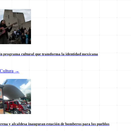
n programa cultural que transforma la identidad mexicana
Cultura
→
 internacional en México: un
Tianguis del Bienestar Guerre
 la soberanía
impulso social significativo
30 de julio
rena y alcaldesa inauguran estación de bomberos para los pueblos