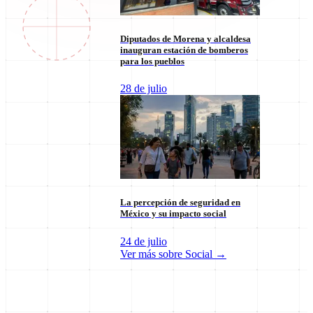
26 de julio
Diputados de Morena y alcaldesa
inauguran estación de bomberos
para los pueblos
Columnas de Opinión
28 de julio
La percepción de seguridad en
México y su impacto social
24 de julio
Ver más sobre
Social
→